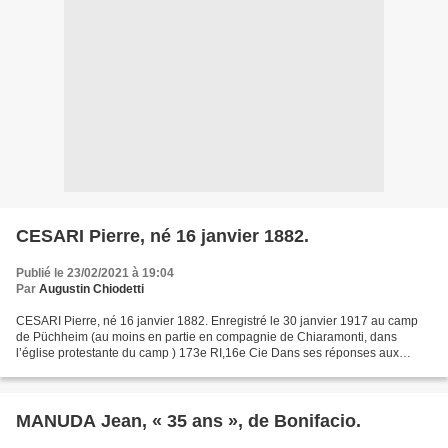
CESARI Pierre, né 16 janvier 1882.
Publié le 23/02/2021 à 19:04
Par
Augustin Chiodetti
CESARI Pierre, né 16 janvier 1882. Enregistré le 30 janvier 1917 au camp
de Püchheim (au moins en partie en compagnie de Chiaramonti, dans
l’église protestante du camp ) 173e RI,16e Cie Dans ses réponses aux
enquêteurs, Pierre Cesari ne donne que « Corte...
MANUDA Jean, « 35 ans », de Bonifacio.