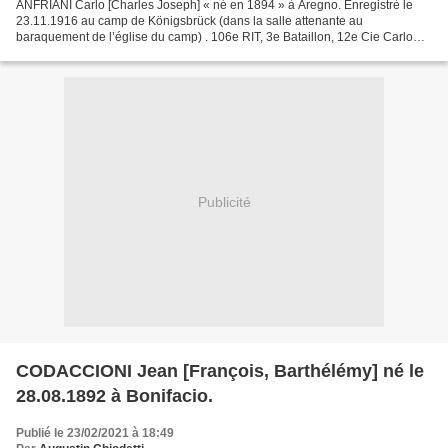
ANFRIANI Carlo [Charles Joseph] « né en 1894 » à Aregno. Enregistré le
23.11.1916 au camp de Königsbrück (dans la salle attenante au
baraquement de l’église du camp) . 106e RIT, 3e Bataillon, 12e Cie Carlo
Anfriani est bien plus âgé que les enquêteurs...
Publicité
CODACCIONI Jean [François, Barthélémy] né le
28.08.1892 à Bonifacio.
Publié le 23/02/2021 à 18:49