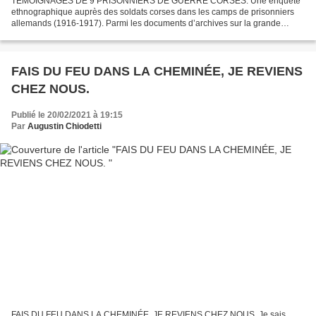
TÉMOIGNAGES DE 9 PRISONNIERS DE GUERRE CORSES. Une enquête
ethnographique auprès des soldats corses dans les camps de prisonniers
allemands (1916-1917). Parmi les documents d’archives sur la grande
guerre, il existe un fond sonore exceptionnel classé...
FAIS DU FEU DANS LA CHEMINÉE, JE REVIENS
CHEZ NOUS.
Publié le 20/02/2021 à 19:15
Par
Augustin Chiodetti
FAIS DU FEU DANS LA CHEMINÉE, JE REVIENS CHEZ NOUS. Je sais