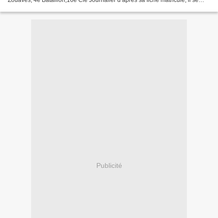
Zouaves, 4e Bataillon,16e Cie Journalier d’après sa fiche matricule, il se
déclare cocher au camp. Il effectuait...
Publicité