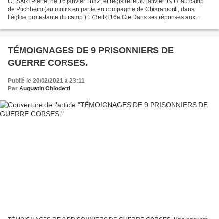
CESARI Pierre, né 16 janvier 1882, enregistré le 30 janvier 1917 au camp
de Püchheim (au moins en partie en compagnie de Chiaramonti, dans
l’église protestante du camp ) 173e RI,16e Cie Dans ses réponses aux
enquêteurs, Pierre Cesari ne donne que « Corte...
TÉMOIGNAGES DE 9 PRISONNIERS DE
GUERRE CORSES.
Publié le 20/02/2021 à 23:11
Par
Augustin Chiodetti