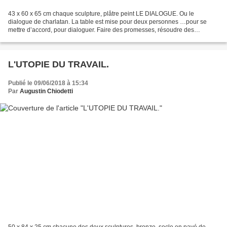
43 x 60 x 65 cm chaque sculpture, plâtre peint LE DIALOGUE. Ou le
dialogue de charlatan. La table est mise pour deux personnes …pour se
mettre d’accord, pour dialoguer. Faire des promesses, résoudre des
problèmes, prendre des décisions seul c’est le non...
L'UTOPIE DU TRAVAIL.
Publié le 09/06/2018 à 15:34
Par
Augustin Chiodetti
50 x 84 x 25 cm chacune des deux sculptures, bronze, socle en pavé de