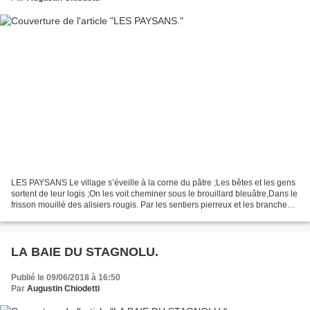
LES PAYSANS Le village s’éveille à la corne du pâtre ;Les bêtes et les gens
sortent de leur logis ;On les voit cheminer sous le brouillard bleuâtre,Dans le
frisson mouillé des alisiers rougis. Par les sentiers pierreux et les branches
froissées,Coupeurs...
LA BAIE DU STAGNOLU.
Publié le 09/06/2018 à 16:50
Par
Augustin Chiodetti