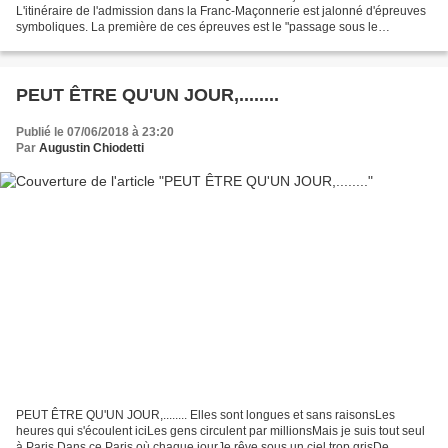
L'itinéraire de l'admission dans la Franc-Maçonnerie est jalonné d'épreuves
symboliques. La première de ces épreuves est le "passage sous le
bandeau". Avant d'être présenté à une loge, le postulant...
PEUT ÊTRE QU'UN JOUR,........
Publié le 07/06/2018 à 23:20
Par
Augustin Chiodetti
PEUT ÊTRE QU'UN JOUR,........ Elles sont longues et sans raisonsLes
heures qui s'écoulent iciLes gens circulent par millionsMais je suis tout seul
à Paris Dans ce Paris où chaque jourJe rêve sous un ciel trop grisDe