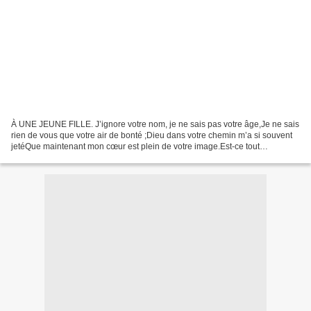
À UNE JEUNE FILLE. J’ignore votre nom, je ne sais pas votre âge,Je ne sais
rien de vous que votre air de bonté ;Dieu dans votre chemin m’a si souvent
jetéQue maintenant mon cœur est plein de votre image.Est-ce tout
simplement hasard ou bien présageQue...