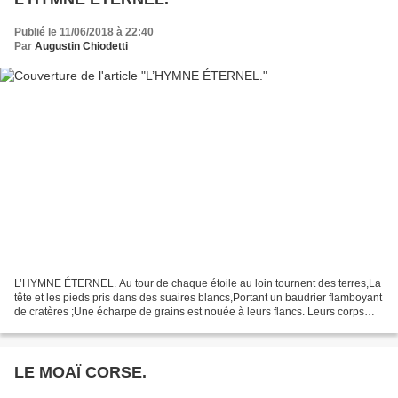
Publié le 11/06/2018 à 22:40
Par
Augustin Chiodetti
L’HYMNE ÉTERNEL. Au tour de chaque étoile au loin tournent des terres,La
tête et les pieds pris dans des suaires blancs,Portant un baudrier flamboyant
de cratères ;Une écharpe de grains est nouée à leurs flancs. Leurs corps
sont bigarrés d’argent et d’émeraudePar...
LE MOAÏ CORSE.