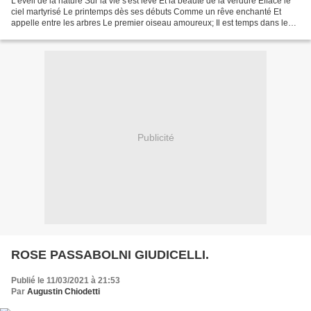
L'éveil de la nature Sur la vie s'est levé Et la beauté de la verdure Efface le
ciel martyrisé Le printemps dès ses débuts Comme un rêve enchanté Et
appelle entre les arbres Le premier oiseau amoureux; Il est temps dans les
ténèbres de faire chanter la...
Publicité
ROSE PASSABOLNI GIUDICELLI.
Publié le 11/03/2021 à 21:53
Par
Augustin Chiodetti