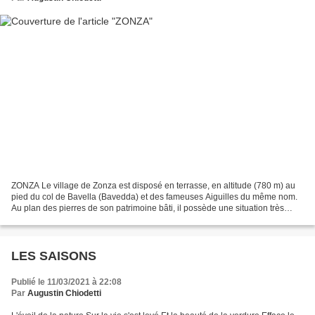
ZONZA Le village de Zonza est disposé en terrasse, en altitude (780 m) au
pied du col de Bavella (Bavedda) et des fameuses Aiguilles du même nom.
Au plan des pierres de son patrimoine bâti, il possède une situation très
particulière, car il est dominé...
LES SAISONS
Publié le 11/03/2021 à 22:08
Par
Augustin Chiodetti