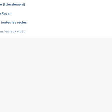
e (littéralement)
im Rayan
 toutes les règles
s les jeux vidéo
us choquant de Rockstar ? - Le scandale BULLY
e plus moche de Steam
du RÊVE tourne au CAUCHEMAR
pendant 8 heures
it… à tort
umiliés par un jeu vidéo
ire - Final Fantasy 8
ti un empire - Age of Empires