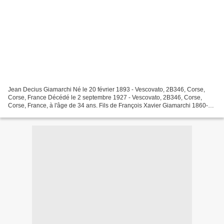
Jean Decius Giamarchi Né le 20 février 1893 - Vescovato, 2B346, Corse,
Corse, France Décédé le 2 septembre 1927 - Vescovato, 2B346, Corse,
Corse, France, à l'âge de 34 ans. Fils de François Xavier Giamarchi 1860-
1926 et de Marie Rose Vénérenda Agnès Lucie...