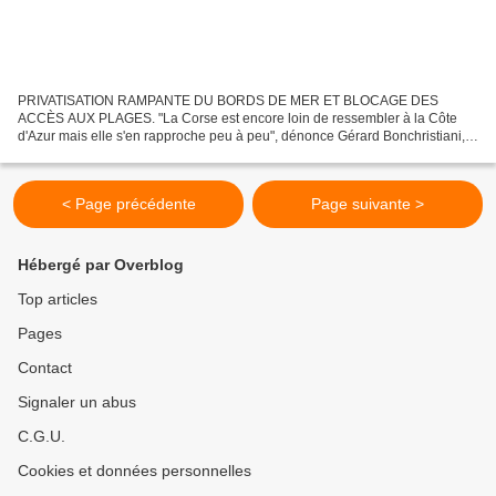
PRIVATISATION RAMPANTE DU BORDS DE MER ET BLOCAGE DES
ACCÈS AUX PLAGES. "La Corse est encore loin de ressembler à la Côte
d'Azur mais elle s'en rapproche peu à peu", dénonce Gérard Bonchristiani,
porte-parole de l'association pour le libre accès aux plages....
< Page précédente
Page suivante >
Hébergé par Overblog
Top articles
Pages
Contact
Signaler un abus
C.G.U.
Cookies et données personnelles