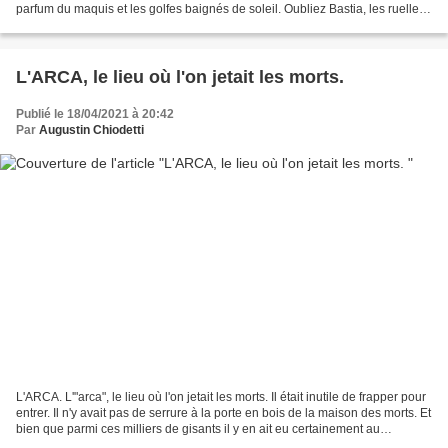
parfum du maquis et les golfes baignés de soleil. Oubliez Bastia, les ruelles
qui mènent à la citadelle et son...
L'ARCA, le lieu où l'on jetait les morts.
Publié le 18/04/2021 à 20:42
Par
Augustin Chiodetti
L'ARCA. L'"arca", le lieu où l'on jetait les morts. Il était inutile de frapper pour
entrer. Il n'y avait pas de serrure à la porte en bois de la maison des morts. Et
bien que parmi ces milliers de gisants il y en ait eu certainement au
caractère difficile,...