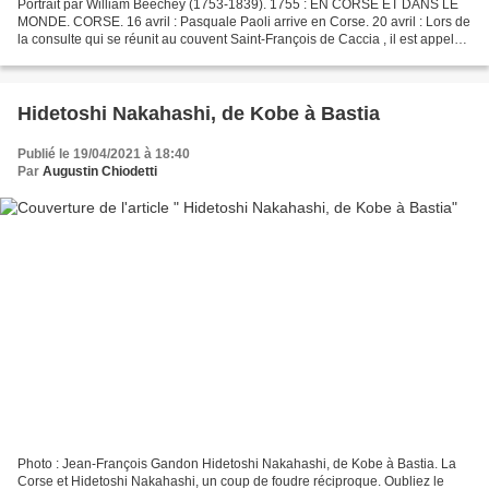
Portrait par William Beechey (1753-1839). 1755 : EN CORSE ET DANS LE
MONDE. CORSE. 16 avril : Pasquale Paoli arrive en Corse. 20 avril : Lors de
la consulte qui se réunit au couvent Saint-François de Caccia , il est appelé
par les principaux chefs corses...
Hidetoshi Nakahashi, de Kobe à Bastia
Publié le 19/04/2021 à 18:40
Par
Augustin Chiodetti
Photo : Jean-François Gandon Hidetoshi Nakahashi, de Kobe à Bastia. La
Corse et Hidetoshi Nakahashi, un coup de foudre réciproque. Oubliez le