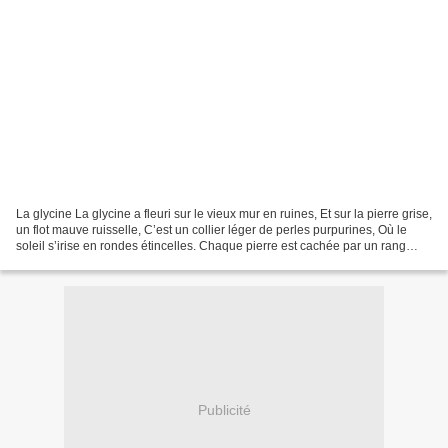
La glycine La glycine a fleuri sur le vieux mur en ruines, Et sur la pierre grise,
un flot mauve ruisselle, C’est un collier léger de perles purpurines, Où le
soleil s’irise en rondes étincelles. Chaque pierre est cachée par un rang
d’améthystes, Chaque...
Publicité