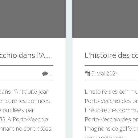
Le Grand Porto-Vecchio dans l'Antiquité
…
9 Mai 2021
ans l'Antiquité Jean
L'histoire des comm
 encore les données
Porto-Vecchio des ori
e publiées par
L'histoire des comm
3. A Porto-Vecchio
Porto-Vecchio des ori
onnant ne sont citées
Imaginons ce golfe de
son arrière-pays,...