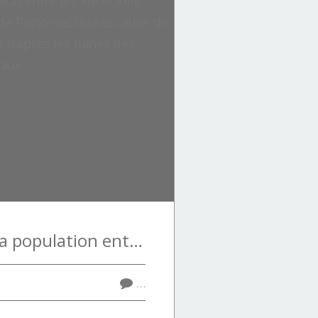
Répartition de la population entre les XIe et XIIIe siècles dans les environs de Porto-Vecchio et cause de la désertification ultérieure d'après les ruines des églises et des castelli féodaux
…