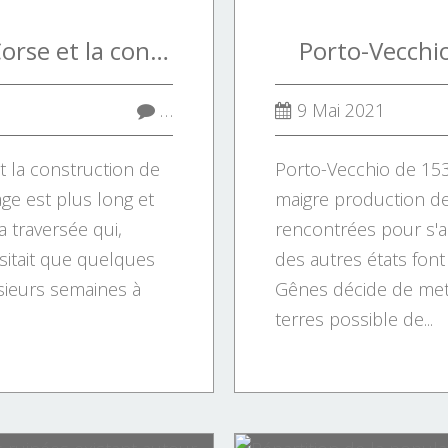
Le voyage vers la Corse et la construction de Ventimiglia Nuova
Porto-Vecchi
…
9 Mai 2021
t la construction de
Porto-Vecchio de 153
ge est plus long et
maigre production de 
La traversée qui,
rencontrées pour s'
sitait que quelques
des autres états fon
sieurs semaines à
Gênes décide de mett
terres possible de...