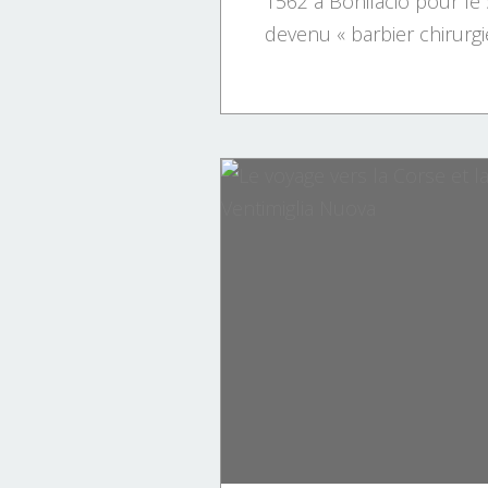
1562 à Bonifacio pour le
devenu « barbier chirurgie