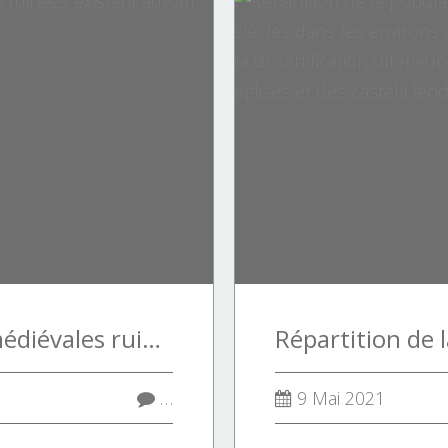
carte des églises médiévales ruinées existant autour de Porto-Vecchio
…
9 Mai 2021