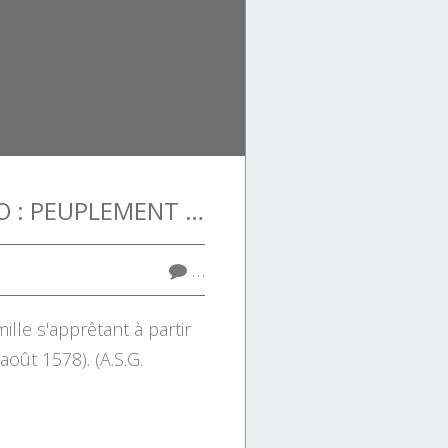
PORTO VECCHIO : PEUPLEMENT DE VENTIMIGLIA NUOVA.
…
ille s'apprêtant à partir
août 1578). (A.S.G.