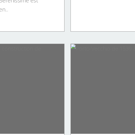
 Sérénissime est
n...