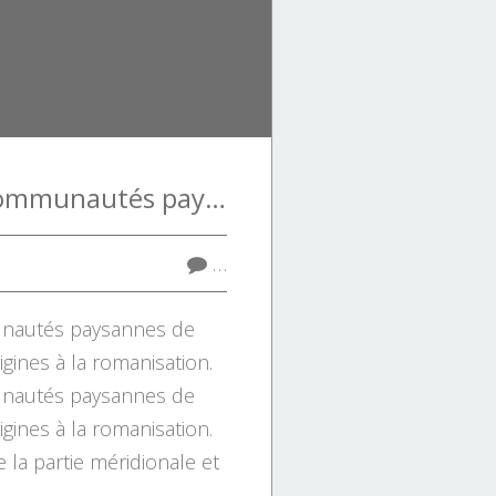
L'histoire des communautés paysannes de Porto-Vecchio des origines à la romanisation.
…
unautés paysannes de
gines à la romanisation.
unautés paysannes de
gines à la romanisation.
 la partie méridionale et