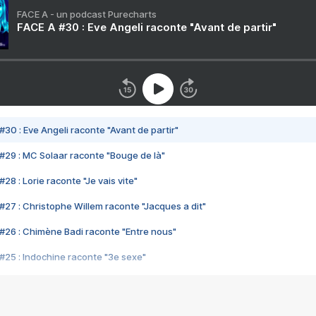
FACE A - un podcast Purecharts
FACE A #30 : Eve Angeli raconte "Avant de partir"
#30 : Eve Angeli raconte "Avant de partir"
#29 : MC Solaar raconte "Bouge de là"
28 : Lorie raconte "Je vais vite"
#27 : Christophe Willem raconte "Jacques a dit"
#26 : Chimène Badi raconte "Entre nous"
#25 : Indochine raconte "3e sexe"
#24 : Zaho raconte "C'est chelou"
#23 : Patrick Bruel raconte "Au café des délices"