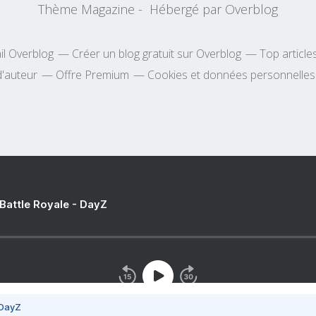
Thème Magazine - Hébergé par
Overblog
il Overblog
Créer un blog gratuit sur Overblog
Top article
d'auteur
Offre Premium
Cookies et données personnelles
 Battle Royale - DayZ
 DayZ