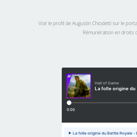
Voir le profil de
Augustin Chiodetti
sur le porta
Rémunération en droits 
Hall of Game
La folle origine du
0:00
La folle origine du Battle Royale -