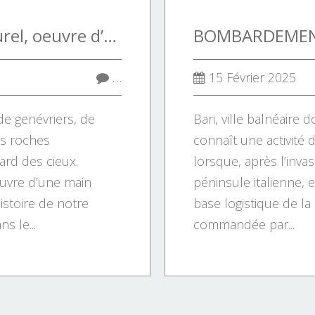
L’appareillage naturel, oeuvre d’une main invisible, nous raconte l’histoire de notre Terre et ses mystères.
…
15 Février 2025
de genévriers, de
Bari, ville balnéaire 
es roches
connaît une activité 
ard des cieux.
lorsque, après l’inva
euvre d’une main
péninsule italienne, e
histoire de notre
base logistique de la
s le...
commandée par...