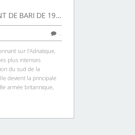
BOMBARDEMENT DE BARI DE 1943 : LE PEARL HARBOR ITALIEN.
…
donnant sur l’Adriatique,
des plus intenses
sion du sud de la
lle devient la principale
 8e armée britannique,