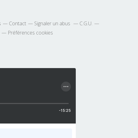
s
Contact
Signaler un abus
C.G.U.
Préférences cookies
-15:25