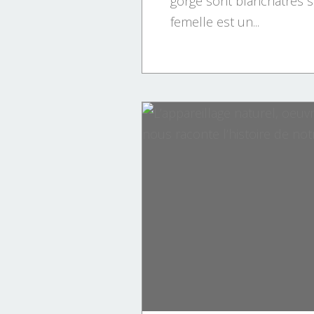
gorge sont blanchâtres s
femelle est un...
ITALIE.
ALLEMAGNE
HISTOIRE
MARITIME.
SCIENCES