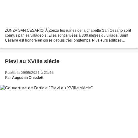
ZONZA SAN CESARIO. À Zonza les ruines de la chapelle San Cesario sont
connus par les villageois. Elles sont situées à 800 mètres du village. Saint
Césaire est honoré en corse depuis très longtemps. Plusieurs édifices
encore debout ou en ruines répondent...
Pievi au XVIIIe siècle
Publié le 09/05/2021 à 21:45
Par
Augustin Chiodetti