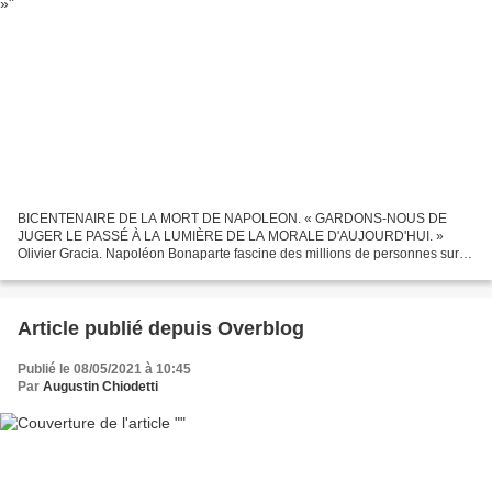
BICENTENAIRE DE LA MORT DE NAPOLEON. « GARDONS-NOUS DE
JUGER LE PASSÉ À LA LUMIÈRE DE LA MORALE D'AUJOURD'HUI. »
Olivier Gracia. Napoléon Bonaparte fascine des millions de personnes sur le
globe, mais il ne faut surtout pas que la France en profite. Elle...
Article publié depuis Overblog
Publié le 08/05/2021 à 10:45
Par
Augustin Chiodetti