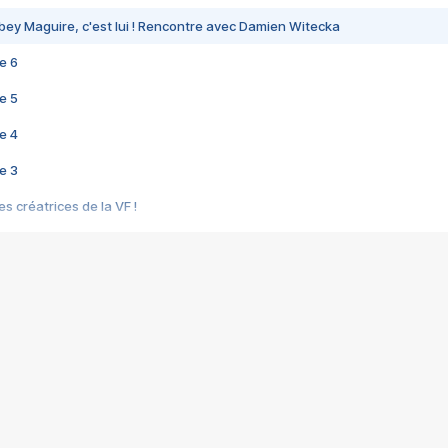
bey Maguire, c'est lui ! Rencontre avec Damien Witecka
e 6
e 5
e 4
e 3
s créatrices de la VF !
e 2
e 1
e Mektoub My Love arrive enfin ! Rencontre avec Shaïn Boumedine et Sal
i : après Toni en famille
elle réalise le bouleversant Dites lui que je l'aime
ais ! Rencontre autour de Vie privée de Rebecca Zlotowski