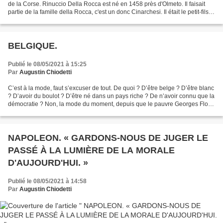
de la Corse. Rinuccio Della Rocca est né en 1458 près d'Olmeto. Il faisait
partie de la famille della Rocca, c'est un donc Cinarchesi. Il était le petit-fils
de Paolo Della Rocca...
BELGIQUE.
Publié le 08/05/2021 à 15:25
Par
Augustin Chiodetti
C’est à la mode, faut s’excuser de tout. De quoi ? D’être belge ? D’être blanc
? D’avoir du boulot ? D’être né dans un pays riche ? De n’avoir connu que la
démocratie ? Non, la mode du moment, depuis que le pauvre Georges Floyd
a poussé son dernier soupir...
NAPOLEON. « GARDONS-NOUS DE JUGER LE
PASSÉ À LA LUMIÈRE DE LA MORALE
D'AUJOURD'HUI. »
Publié le 08/05/2021 à 14:58
Par
Augustin Chiodetti