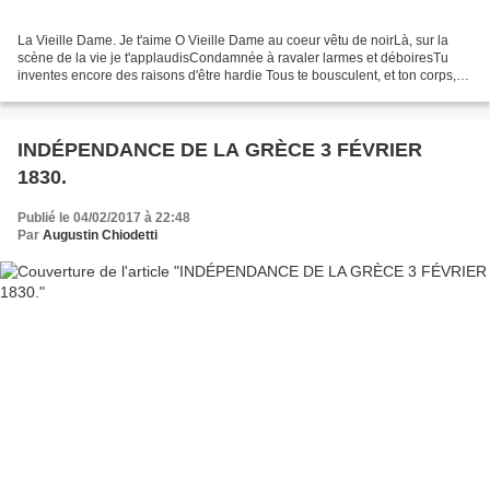
La Vieille Dame. Je t'aime O Vieille Dame au coeur vêtu de noirLà, sur la
scène de la vie je t'applaudisCondamnée à ravaler larmes et déboiresTu
inventes encore des raisons d'être hardie Tous te bousculent, et ton corps,
lui, te malmèneMais tu restes...
INDÉPENDANCE DE LA GRÈCE 3 FÉVRIER
1830.
Publié le 04/02/2017 à 22:48
Par
Augustin Chiodetti