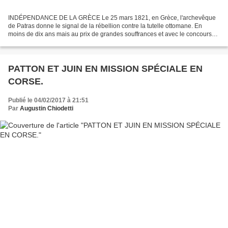
INDÉPENDANCE DE LA GRÈCE Le 25 mars 1821, en Grèce, l'archevêque
de Patras donne le signal de la rébellion contre la tutelle ottomane. En
moins de dix ans mais au prix de grandes souffrances et avec le concours
précieux des Occidentaux, les Grecs vont...
PATTON ET JUIN EN MISSION SPÉCIALE EN
CORSE.
Publié le 04/02/2017 à 21:51
Par
Augustin Chiodetti