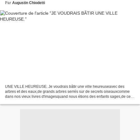
Par
Augustin Chiodetti
UNE VILLE HEUREUSE. Je voudrais bâtir une ville heureuseavec des
arbres et des eaux,de grands arbres serrés sur de secrets oiseauxcomme
dans nos vieux livres d'imagesquand nous étions des enfants sages,de ces
arbres gonflés d'étranges sèveset qui savaient...