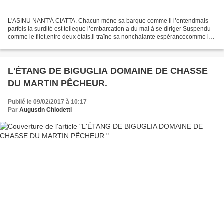
L'ASINU NANT'À CIATTA. Chacun mène sa barque comme il l’entendmais
parfois la surdité est telleque l’embarcation a du mal à se diriger Suspendu
comme le filet,entre deux états,il traîne sa nonchalante espérancecomme le
chaland musardant. Source : Thierry...
L'ÉTANG DE BIGUGLIA DOMAINE DE CHASSE
DU MARTIN PÊCHEUR.
Publié le 09/02/2017 à 10:17
Par
Augustin Chiodetti