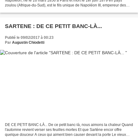
Napoléon, né le 16 mars 1856 à Paris et mort le 1er juin 1879 en pays
zoulou (Afrique-du-Sud), est le fils unique de Napoléon III, empereur des
Français, et de son épouse, l’impératrice...
SARTENE : DE CE PETIT BANC-LÀ...
Publié le 09/02/2017 à 00:23
Par
Augustin Chiodetti
DE CE PETIT BANC-LÀ... De ce petit banc-là, nous aimons la chaleur Quand
l'automne revient verser ses feuilles mortes Et que Sartène encor offre
quelque douceur A ceux qui aiment bien causer devant la porte Le vieux