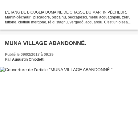
L'ÉTANG DE BIGUGLIA DOMAINE DE CHASSE DU MARTIN PÊCHEUR.
Martin-pêcheur : piscadore, piscainu, beccapesci, merlu acquaghjolu, zerru
futtone, ciottulu mergone, rè di stagnu, vergadò, acquarolu. C'est un oiseau
qui se nourrit de petits poissons et de petits...
MUNA VILLAGE ABANDONNÉ.
Publié le 09/02/2017 à 09:29
Par
Augustin Chiodetti