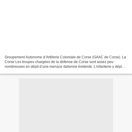
Groupement Autonome d’Artillerie Coloniale de Corse (GAAC de Corse). La
Corse Les troupes chargées de la défense de Corse sont assez peu
nombreuses en dépit d’une menace italienne évidente. L’infanterie y déploie
le 173ème RI, régiment de tradition issue...