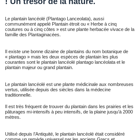
! Un trésor de la nature.
Le plantain lancéolé (Plantago Lanceolata), aussi
communément appelé Plantain étroit ou « Herbe à cinq
coutures ou à cinq côtes » est une plante herbacée vivace de la
famille des Plantaginacées.
Il existe une bonne dizaine de plantains du nom botanique de
« plantago » mais les deux espèces de plantain les plus
courantes sont le plantain lancéolé plantago lancéolata et le
plantain majeur ou grand plantain.
Le plantain lancéolé est une plante médicinale aux nombreuses
vertus, utilisée depuis des siècles dans la médecine
traditionnelle.
Il est très fréquent de trouver du plantain dans les prairies et les
pâturages mi-intensifs à peu intensifs, de la plaine jusqu’à 2000
mètres.
Utilisé depuis l’Antiquité, le plantain lancéolé était considéré
comme un remède universel par les anciens Grecs et