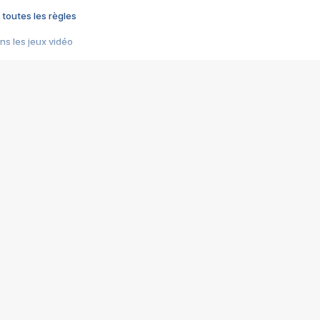
 toutes les règles
s les jeux vidéo
us choquant de Rockstar ? - Le scandale BULLY
e plus moche de Steam
du RÊVE tourne au CAUCHEMAR
pendant 8 heures
it… à tort
umiliés par un jeu vidéo
ire - Final Fantasy 8
ti un empire - Age of Empires
story DOFUS
tard, il crée l'un des pires jeux de tous les temps, MindsEye.