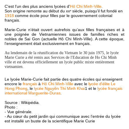
C'est l'un des plus anciens lycées d'
Hô Chi Minh-Ville
.
Son origine remonte au début du xx
siècle, puisqu'il fut fondé en
e
1918
comme école pour filles par le gouvernement colonial
français.
Marie-Curie n’était ouvert autrefois qu’aux filles françaises et à
une poignée de Vietnamiennes issues de familles riches et
nobles de Sai Gon (actuelle Hô Chi Minh-Ville). A cette époque,
l’enseignement était exclusivement en français.
Au lendemain de la réunification du Vietnam le 30 juin 1975, le lycée
Marie Curie a été remis aux Services de l'Education de Ho Chi Minh
ville et est devenu officiellement un lycée public mixte entièrement
vietnamien.
Le lycée Marie-Curie fait partie des quatre écoles qui enseignent
encore le
français
à
Hô Chi Minh-Ville
avec le
lycée d'élite Le
Hong Phong
, le
lycée Nguyên Thi Minh Khai
1 et le
lycée français
international Marguerite-Duras
.
Source : Wikipédia.
Photo :
- Vue générale.
- Au cœur du petit jardin qui communique avec l’entrée du lycée
est installé un buste de la scientifique Marie Curie