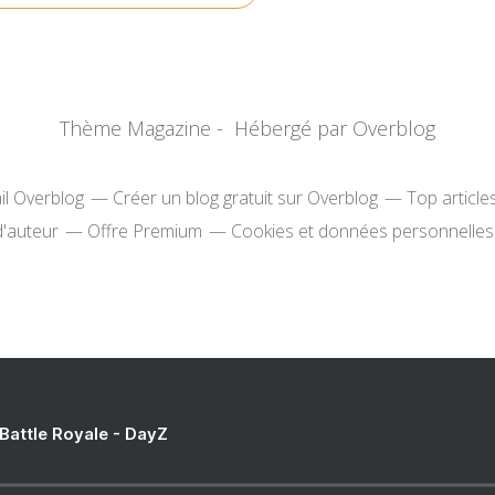
Thème Magazine - Hébergé par
Overblog
il Overblog
Créer un blog gratuit sur Overblog
Top article
d'auteur
Offre Premium
Cookies et données personnelles
 Battle Royale - DayZ