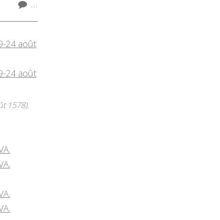
…
ût 1578).