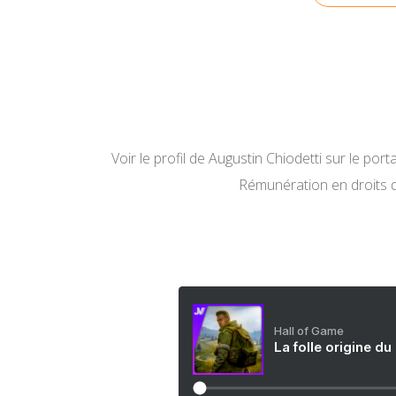
Voir le profil de
Augustin Chiodetti
sur le porta
Rémunération en droits 
Hall of Game
La folle origine du