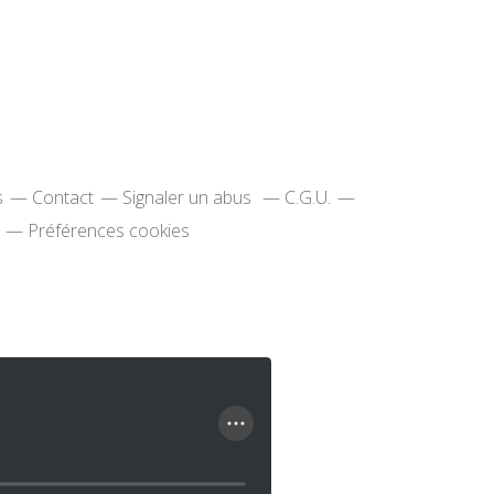
s
Contact
Signaler un abus
C.G.U.
Préférences cookies