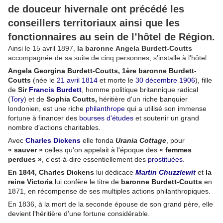
de douceur hivernale ont précédé les
conseillers territoriaux ainsi que les
fonctionnaires au sein de l’hôtel de Région.
Ainsi le 15 avril 1897,
la baronne Angela Burdett-Coutts
accompagnée de sa suite de cinq personnes, s'installe à l'hôtel.
Angela Georgina Burdett-Coutts, 1ère baronne Burdett-
Coutts
(née le
21
avril
1814
et morte le
30
décembre
1906
), fille
de
Sir
Francis Burdett
, homme politique britannique radical
(
Tory
) et de
Sophia Coutts,
héritière d'un riche banquier
londonien, est une riche
philanthrope
qui a utilisé son immense
fortune à financer des
bourses d'études
et soutenir un grand
nombre d'actions charitables.
Avec
Charles Dickens
elle fonda
Urania Cottage
, pour
« sauver »
celles qu'on appelait à l'époque des
« femmes
perdues »
, c'est-à-dire essentiellement des
prostituées
.
En 1844, Charles Dickens
lui dédicace
Martin Chuzzlewit
et
la
reine Victoria
lui confère le titre de
baronne Burdett-Coutts
en
1871, en récompense de ses multiples actions philanthropiques.
En 1836, à la mort de la seconde épouse de son grand père, elle
devient l'héritière d'une fortune considérable.