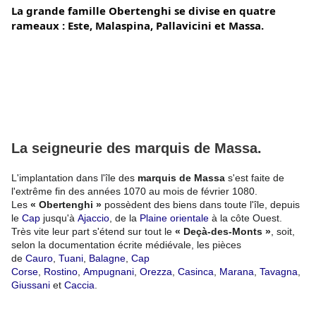
La grande famille Obertenghi se divise en quatre 
rameaux : Este, Malaspina, Pallavicini et Massa.
La seigneurie des marquis de Massa.
L'implantation dans l'île des
marquis de Massa
s'est faite de
l'extrême fin des années 1070 au mois de
février 1080
.
Les
« Obertenghi »
possèdent des biens dans toute l'île, depuis
le
Cap
jusqu'à
Ajaccio
, de la
Plaine orientale
à la côte Ouest.
Très vite leur part s'étend sur tout le
« Deçà-des-Monts »
, soit,
selon la documentation écrite médiévale, les pièces
de
Cauro
,
Tuani
,
Balagne
,
Cap
Corse
,
Rostino
,
Ampugnani
,
Orezza
,
Casinca
,
Marana
,
Tavagna
,
Giussani
et
Caccia
.