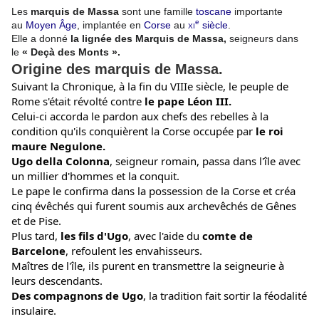
Les
marquis de Massa
sont une famille
toscane
importante
e
au
Moyen Âge
, implantée en
Corse
au
xi
siècle
.
Elle a donné
la lignée des Marquis de Massa,
seigneurs dans
le
« Deçà des Monts ».
Origine des marquis de Massa.
Suivant
 la Chronique, à la fin du VIIIe siècle, le peuple de 
Rome s'était révolté contre
 le pape Léon III.
Celui-ci accorda le pardon aux chefs des rebelles à la 
condition qu'ils conquièrent la Corse occupée par
 le roi 
maure Negulone.
Ugo della Colonna
, seigneur romain, passa dans l'île avec 
un millier d'hommes et la conquit. 
Le pape le confirma dans la possession de la Corse et créa 
cinq évêchés qui furent soumis aux archevêchés de Gênes 
et de Pise. 
Plus tard, 
les fils d'Ugo
, avec l'aide du 
comte de 
Barcelone
, refoulent les envahisseurs.
Maîtres de l'île, ils purent en transmettre la seigneurie à 
leurs descendants. 
Des compagnons de Ugo
, la tradition fait sortir la féodalité 
insulaire.