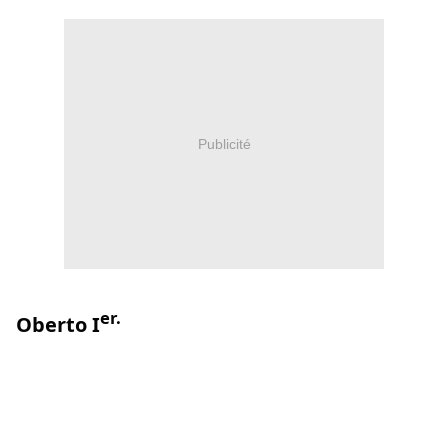
Publicité
er.
Oberto 
I