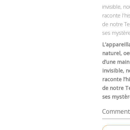
L’appareill
naturel, o
d’une main
invisible, 
raconte l’h
de notre T
ses mystèr
Commenter