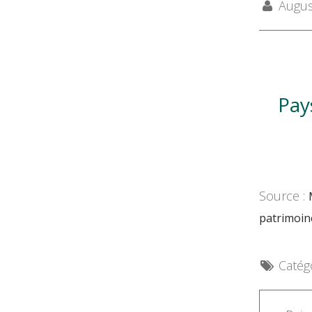
August
Pay
Source :
patrimoin
Catégo