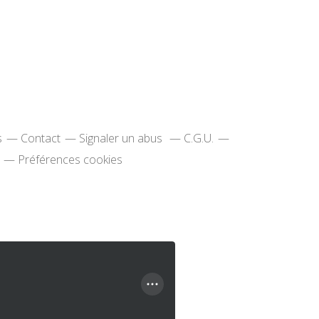
s
Contact
Signaler un abus
C.G.U.
Préférences cookies