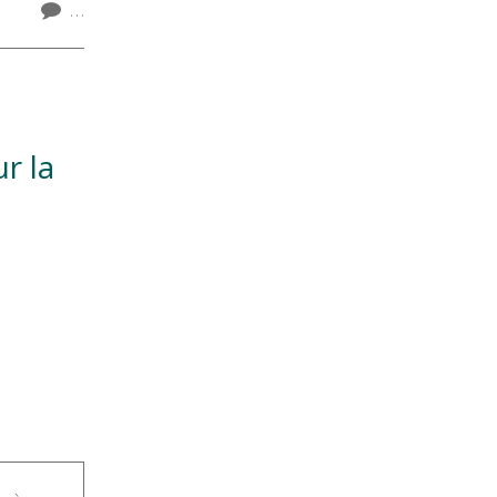
…
r la