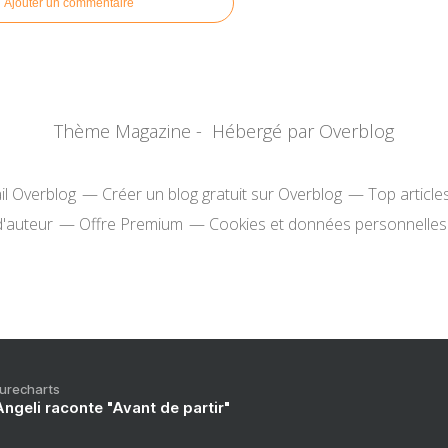
Ajouter un commentaire
Thème Magazine - Hébergé par
Overblog
il Overblog
Créer un blog gratuit sur Overblog
Top article
d'auteur
Offre Premium
Cookies et données personnelles
Purecharts
ngeli raconte "Avant de partir"