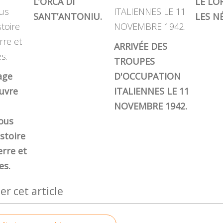
L’ORCA DI
LE LO
SANT’ANTONIU.
LES NÉ
ARRIVÉE DES
TROUPES
age
D'OCCUPATION
euvre
ITALIENNES LE 11
NOVEMBRE 1942.
nous
istoire
erre et
es.
 cet article