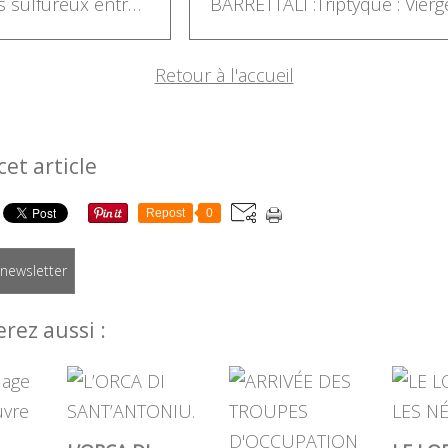
Bains sulfureux entre Sainte-Lucie-de-Tallano et Sartène
Retour à l'accueil
cet article
Repost
0
a newsletter
rez aussi :