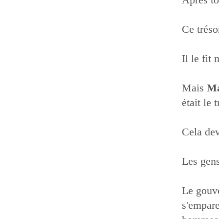
Ce tréso
Il le fi
Mais
Ma
était le
Cela dev
Les gens
Le gouve
s'empare