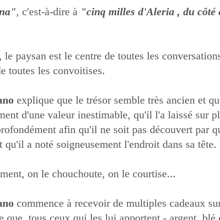
ina"
, c'est-à-dire à
"cinq milles d'Aleria , du côté
, le paysan est le centre de toutes les conversation
de toutes les convoitises.
ano
explique que le trésor semble très ancien et qu'
ment d'une valeur inestimable, qu'il l'a laissé sur p
profondément afin qu'il ne soit pas découvert par q
et qu'il a noté soigneusement l'endroit dans sa tête.
ent, on le chouchoute, on le courtise...
ano
commence à recevoir de multiples cadeaux sur
 que, tous ceux qui les lui apportent - argent, blé 