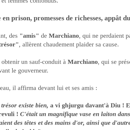
et femmes confondus.
 en prison, promesses de richesses, appât du
nt, des
"amis"
de
Marchiano
, qui ne perdaient p
trésor"
, allèrent chaudement plaider sa cause.
nt obtenir un sauf-conduit à
Marchiano
, qui se prés
vant le gouverneur.
au, il affirma devant lui et ses amis :
 trésor existe bien,
a vi ghjurgu davant'à Diu ! 
revuli !
C'était
un magnifique vase en laiton dans
aient des têtes et des mains d'or, ainsi que d'autr