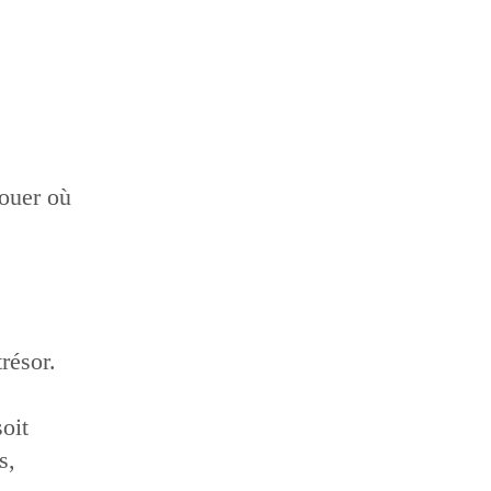
vouer où
résor.
soit
s,