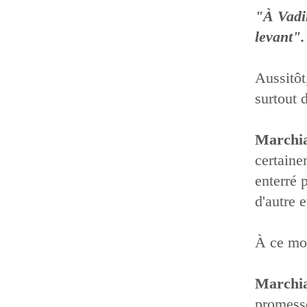
"À Vad
levant".
Aussitôt
surtout 
Marchi
certaine
enterré 
d'autre 
À ce mom
Marchi
promesse