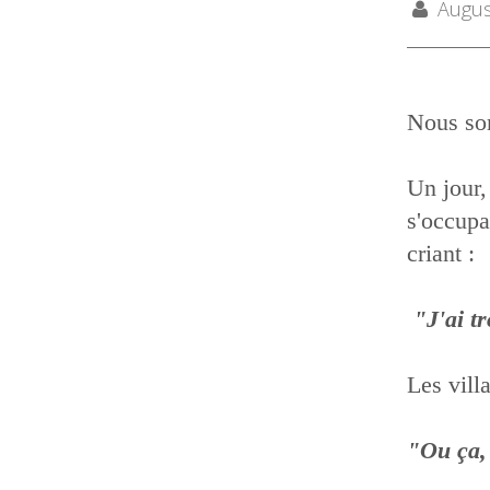
August
Nous so
Un jour,
s'occupa
criant :
"J'ai t
Les villa
"Ou ça,