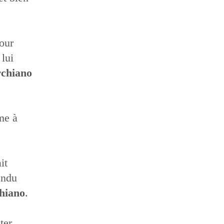
pour
 lui
chiano
me à
it
endu
hiano
.
ter