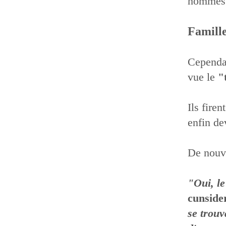
hommes 
Famille
Cependa
vue le
"
Ils fire
enfin de
De nouve
"Oui, le
cunside
se trouv