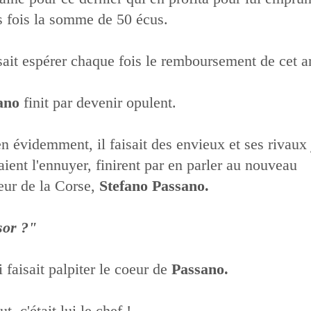
s fois la somme de 50 écus.
aisait espérer chaque fois le remboursement de cet a
ano
finit par devenir opulent.
n évidemment, il faisait des envieux et ses rivaux
aient l'ennuyer, finirent par en parler au nouveau
ur de la Corse,
Stefano Passano.
sor ?"
i faisait palpiter le coeur de
Passano.
t, c'était lui le chef !