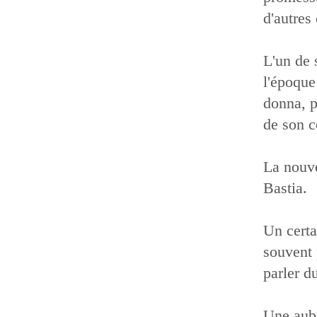
d'autres
L'un de 
l'époque 
donna, p
de son c
La nouve
Bastia.
Un cert
souvent 
parler d
Une auba