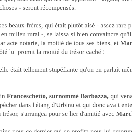
 choses - seront récompensés.
ses beaux-frères, qui était plutôt aisé - assez rare 
en milieu rural -, se laissa si bien convaincre qu'il
ar acte notarié, la moitié de tous ses biens, et
Mar
ôté lui promit la moitié du trésor caché !
lle était tellement stupéfiante qu'on en parlait mê
ain
Franceschetto, surnommé Barbazza,
qui vena
pêcher dans l'étang d'Urbinu et qui donc avait ent
u trésor, s'arrangea pour se lier d'amitié avec
Marc
ine pour ce dernier qui en profita pour lui emprun