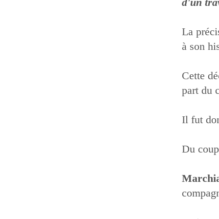
d'un tra
La préci
à son his
Cette dé
part du 
Il fut do
Du coup,
Marchi
compagni