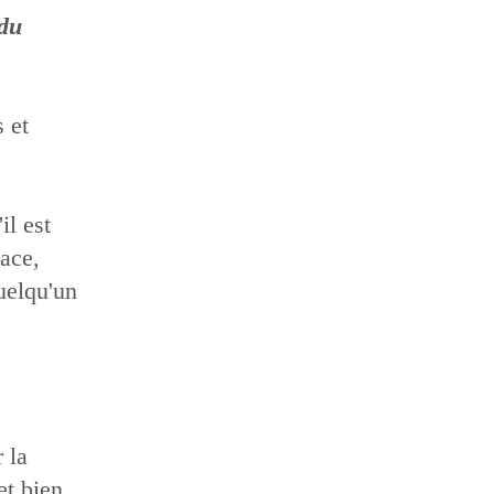
 du
s et
il est
lace,
uelqu'un
 la
et bien