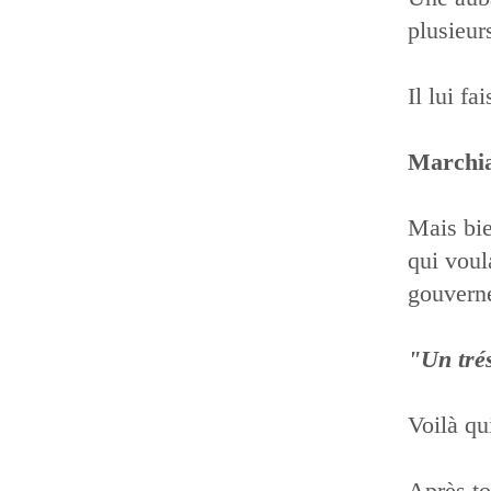
plusieur
Il lui f
Marchi
Mais bie
qui voul
gouverne
"Un tré
Voilà qu
Après tou