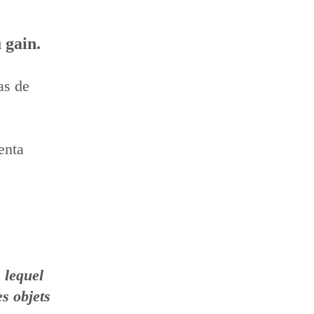
 gain.
as de
enta
E
 lequel
es objets