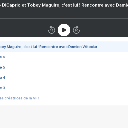
 DiCaprio et Tobey Maguire, c'est lui ! Rencontre avec Dam
bey Maguire, c'est lui ! Rencontre avec Damien Witecka
e 6
e 5
e 4
e 3
s créatrices de la VF !
e 2
e 1