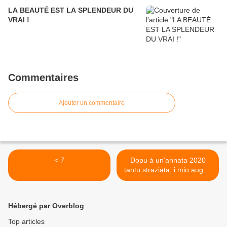
LA BEAUTÉ EST LA SPLENDEUR DU
VRAI !
Commentaires
Ajouter un commentaire
< 7
Dopu à un’annata 2020
tantu straziata, i mio auguri
per l’annu novu. Après une
année 2020 si tourmentée,
mes souhaits pour l'an
Hébergé par Overblog
nouveau. >
Top articles