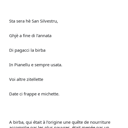
Sta sera hè San Silvestru,
Ghjè a fine di l’annata
Di pagacci la birba
In Pianellu e sempre usata.
Voi altre zitellette
Date ci frappe e michette.
A birba, qui était à l’origine une quête de nourriture 
accomplie par les plus pauvres, était menée par un 