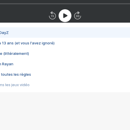
 DayZ
 a 13 ans (et vous l'avez ignoré)
e (littéralement)
im Rayan
 toutes les règles
s les jeux vidéo
us choquant de Rockstar ? - Le scandale BULLY
e plus moche de Steam
du RÊVE tourne au CAUCHEMAR
pendant 8 heures