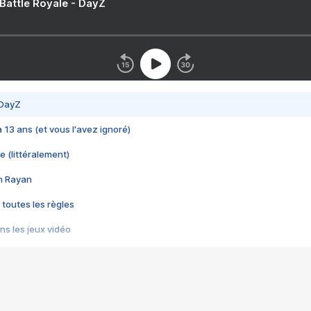
 Battle Royale - DayZ
 DayZ
 a 13 ans (et vous l'avez ignoré)
e (littéralement)
im Rayan
 toutes les règles
s les jeux vidéo
us choquant de Rockstar ? - Le scandale BULLY
e plus moche de Steam
du RÊVE tourne au CAUCHEMAR