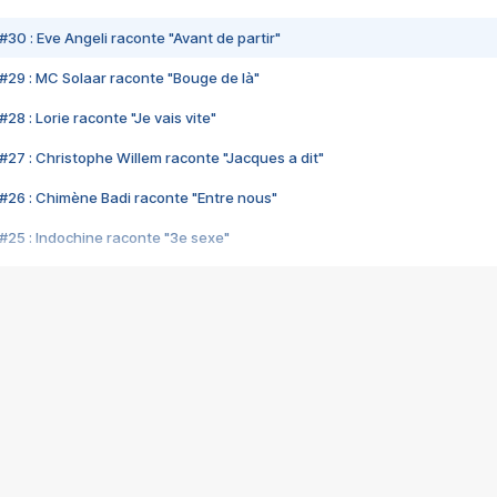
#30 : Eve Angeli raconte "Avant de partir"
#29 : MC Solaar raconte "Bouge de là"
28 : Lorie raconte "Je vais vite"
#27 : Christophe Willem raconte "Jacques a dit"
#26 : Chimène Badi raconte "Entre nous"
#25 : Indochine raconte "3e sexe"
#24 : Zaho raconte "C'est chelou"
#23 : Patrick Bruel raconte "Au café des délices"
#22 : Kyo raconte "Le chemin"
#21 : Nolwenn Leroy raconte "Cassé"
#20 : Patrick Hernandez raconte "Born to be alive"
#19 : Lorie raconte "Près de moi"