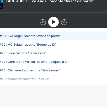
FACE A #30 : Eve Angeli raconte "Avant de partir"
#30 : Eve Angeli raconte "Avant de partir"
#29 : MC Solaar raconte "Bouge de là"
28 : Lorie raconte "Je vais vite"
#27 : Christophe Willem raconte "Jacques a dit"
#26 : Chimène Badi raconte "Entre nous"
#25 : Indochine raconte "3e sexe"
#24 : Zaho raconte "C'est chelou"
#23 : Patrick Bruel raconte "Au café des délices"
#22 : Kyo raconte "Le chemin"