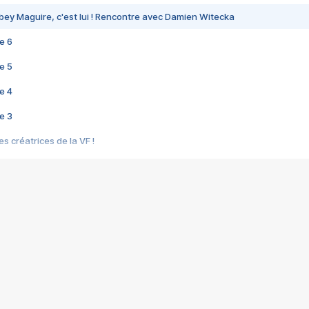
bey Maguire, c'est lui ! Rencontre avec Damien Witecka
e 6
e 5
e 4
e 3
s créatrices de la VF !
e 2
e 1
e Mektoub My Love arrive enfin ! Rencontre avec Shaïn Boumedine et Sal
i : après Toni en famille
elle réalise le bouleversant Dites lui que je l'aime
ais ! Rencontre autour de Vie privée de Rebecca Zlotowski