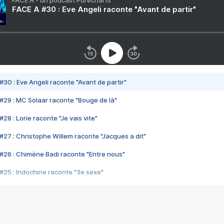
FACE A - un podcast Purecharts
FACE A #30 : Eve Angeli raconte "Avant de partir"
#30 : Eve Angeli raconte "Avant de partir"
#29 : MC Solaar raconte "Bouge de là"
28 : Lorie raconte "Je vais vite"
#27 : Christophe Willem raconte "Jacques a dit"
#26 : Chimène Badi raconte "Entre nous"
#25 : Indochine raconte "3e sexe"
#24 : Zaho raconte "C'est chelou"
#23 : Patrick Bruel raconte "Au café des délices"