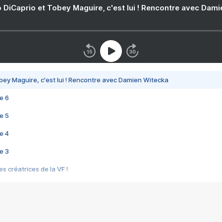
 DiCaprio et Tobey Maguire, c'est lui ! Rencontre avec Dam
bey Maguire, c'est lui ! Rencontre avec Damien Witecka
e 6
e 5
e 4
e 3
s créatrices de la VF !
e 2
e 1