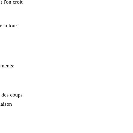
t l'on croit
r la tour.
iments;
e des coups
maison