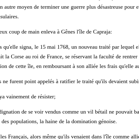
n autre moyen de terminer une guerre plus désastreuse
pour e
sulaires.
eux coup de main enleva à Gênes l'île de
Capraja:
ors qu'elle signa, le 15 mai 1768, un
nouveau traité par lequel e
t la Corse au roi de France, se réservant la faculté de rentre
on de cette île, en remboursant à son alliée les frais qu'elle au
ne furent point appelés à ratifier le traité qu'ils devaient subi
ya vainement de résister;
ndignation de se voir vendus comme un vil bétail
ne pouvait ba
 des populations, la haine
de la domination génoise.
les Français, alors même qu'ils venaient dans l'île comme alli