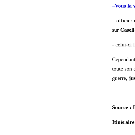
–Vous la 
L'officier
sur
Casell
- celui-ci 
Cependan
toute son 
guerre,
ju
Source : 
Itinérair