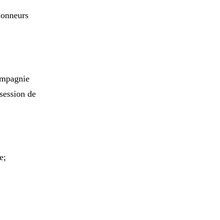
 honneurs
ompagnie
session de
e;