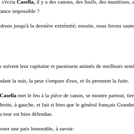
s'écria
Casella,
il y a des canons, des fusils, des munitions, e
stance im
possible ?
ndrons jusqu'à la dernière extrémité; en
suite, nous ferons saute
s suivent leur
capitaine et paraissent animés de meilleurs sent
dant la nuit, la peur s'empare d'eux, et ils prennent la fuite.
Casella
met le feu à la pièce de canon, se montre partout, tir
 droite, à gauche, et fait si bien que le général français Grand
la tour est bien défendue.
oposer une paix honorable, à savoir: