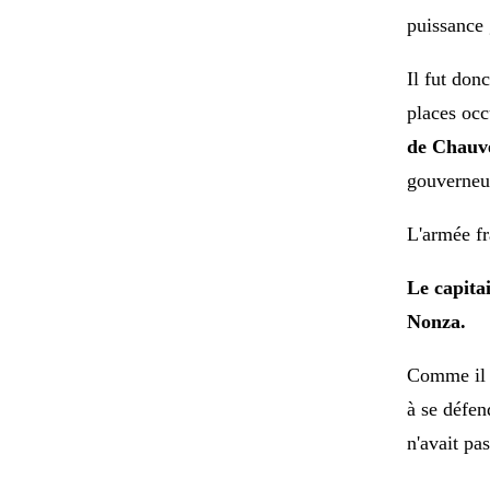
puis
sance
Il fut don
places oc
de
Chauve
gouverneur
L'armée fr
Le capita
Nonza.
Comme il n
à se défen
n'avait
pas