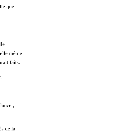
lle que
lle
r elle même
rait faits.
r.
lancer,
és de la