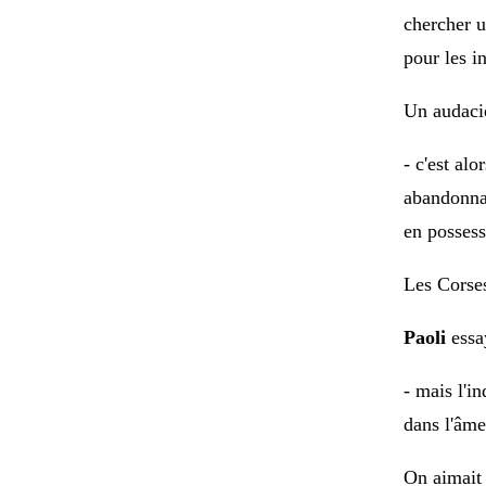
chercher u
pour les in
Un audaci
- c'est al
abandonnai
en possessi
Les Corses 
Paoli
essa
- mais l'i
dans l'âme
On aimait 