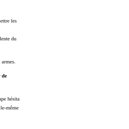
ettre les
lente du
s armes.
 de
upe hésita
'elle-même