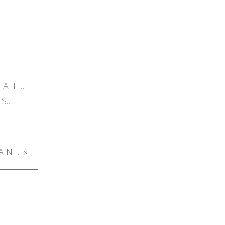
TALIE.
,
S.
,
AINE.