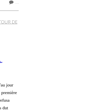
…
.
'au jour
r première
efusa
s dut