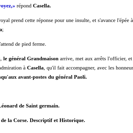
voyez,»
répond
Casella.
 royal prend cette réponse pour une insulte, et s'avance l'épée 
a
;
l'attend de pied ferme.
t,
le général Grandmaison
arrive, met aux arrêts
l'officier, 
admiration à
Casella
, qu'il fait accompagner, avec les honneur
squ'aux avant-postes du général Paoli.
Léonard de Saint germain.
e de la Corse.
Descriptif et Historique.