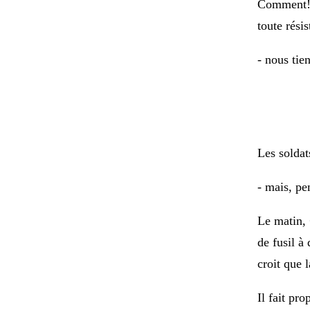
Comment! 
toute rési
- nous tie
Les soldat
- mais, pen
Le matin,
de fusil à
croit que 
Il fait pr