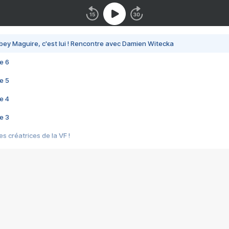
bey Maguire, c'est lui ! Rencontre avec Damien Witecka
e 6
e 5
e 4
e 3
s créatrices de la VF !
e 2
e 1
e Mektoub My Love arrive enfin ! Rencontre avec Shaïn Boumedine et Sal
i : après Toni en famille
elle réalise le bouleversant Dites lui que je l'aime