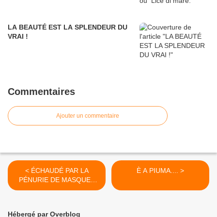
LA BEAUTÉ EST LA SPLENDEUR DU
VRAI !
Commentaires
Ajouter un commentaire
< ÉCHAUDÉ PAR LA
È A PIUMA.... >
PÉNURIE DE MASQUES
PENDANT LA PANDÉMIE
DE CORONAVIRUS, LE
BAR DE MON VILLAGE
Hébergé par Overblog
ACHÈTE TOUT LE STOCK