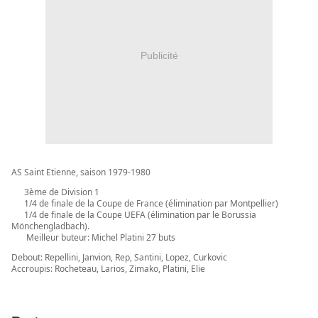
Publicité
AS Saint Etienne, saison 1979-1980
3ème de Division 1
🥉
1/4 de finale de la Coupe de France (élimination par Montpellier)
🏆
1/4 de finale de la Coupe UEFA (élim
ination par le Borussia
🏆
Mönchengladbach).
Meilleur buteur: Michel Platini 27 buts
⚽️
Debout: Repellini, Janvion, Rep, Santini, Lopez, Curkovic
Accroupis: Rocheteau, Larios, Zimako, Platini, Elie