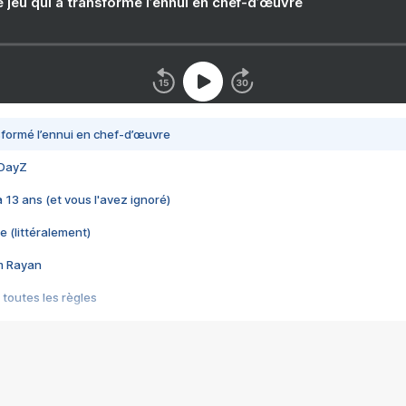
e jeu qui a transformé l’ennui en chef-d’œuvre
nsformé l’ennui en chef-d’œuvre
 DayZ
 a 13 ans (et vous l'avez ignoré)
e (littéralement)
im Rayan
 toutes les règles
s les jeux vidéo
us choquant de Rockstar ? - Le scandale BULLY
e plus moche de Steam