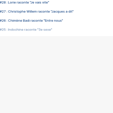
28 : Lorie raconte "Je vais vite"
#27 : Christophe Willem raconte "Jacques a dit"
#26 : Chimène Badi raconte "Entre nous"
#25 : Indochine raconte "3e sexe"
#24 : Zaho raconte "C'est chelou"
#23 : Patrick Bruel raconte "Au café des délices"
#22 : Kyo raconte "Le chemin"
#21 : Nolwenn Leroy raconte "Cassé"
#20 : Patrick Hernandez raconte "Born to be alive"
#19 : Lorie raconte "Près de moi"
#18 : Michael Jones raconte "A nos actes manqués" (avec Jean-Jacque
#17 : Khaled raconte "Aïcha"
#16 : Corneille raconte "Parce qu'on vient de loin"