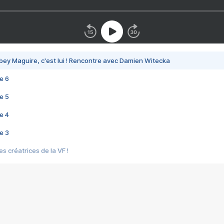
bey Maguire, c'est lui ! Rencontre avec Damien Witecka
e 6
e 5
e 4
e 3
s créatrices de la VF !
e 2
e 1
e Mektoub My Love arrive enfin ! Rencontre avec Shaïn Boumedine et Sal
i : après Toni en famille