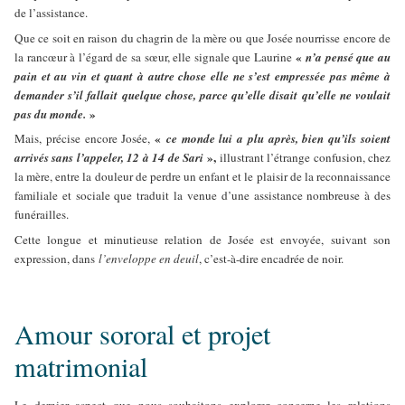
de l’assistance.
Que ce soit en raison du chagrin de la mère ou que Josée nourrisse encore de
«
la rancœur à l’égard de sa sœur, elle signale que Laurine
n’a pensé que au
pain et au vin et quant à autre chose elle ne s’est empressée pas même à
demander s’il fallait quelque chose, parce qu’elle disait qu’elle ne voulait
»
pas du monde.
«
Mais, précise encore Josée,
ce monde lui a plu après, bien qu’ils soient
»,
arrivés sans l’appeler, 12 à 14 de Sari
illustrant l’étrange confusion, chez
la mère, entre la douleur de perdre un enfant et le plaisir de la reconnaissance
familiale et sociale que traduit la venue d’une assistance nombreuse à des
funérailles.
Cette longue et minutieuse relation de Josée est envoyée, suivant son
expression, dans
l’enveloppe en deuil
, c’est-à-dire encadrée de noir.
Amour sororal et projet
matrimonial
Le dernier aspect que nous souhaitons explorer concerne les relations