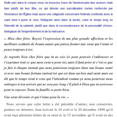
Nulle part dans le corpus nous ne trouvons trace de l’anniversaire des acteurs mais
bien plutôt de leur fête, ce qui dénote une sacralisation certes renforcée par
l’insistance de l’Église mais aussi une religiosité concernant l’individu confondu avec le
saint dont il porte le nom, l’intégrant ainsi dans la durée, voire le temps long ou
l’éternité de la sainteté, plutôt que dans la reconnaissance de la ponctualité chrono-
biologique de l’engendrement et de la naissance.
« Mon cher frère. Reçois l’expression de ma plus grande affection et les
meilleurs souhaits de bonne année que puisse former une sœur qui t’aime et
pense toujours à toi.
Je regrette bien cher frère que tu ne sois ici pour pouvoir t’embrasser et
t’exprimer tout ce que mon cœur a pour toi, mais il faut prier et c’est ce que
je fais à chaque instant que nous jouissions toujours dans une bonne santé
et avec une bonne fortune surtout toi qui est dans un lieu mal saint mais on
dit que le temps vient à ceux qui l’attendent comme ça nous pourrons nous
rattraper à ton arrivée qui ne sera pas long s’il plaît à Dieu que tu arriveras
pour te reposer. Toute la famille se porte bien.
Une sœur dévouée et qui t’aime pour la vie. »
Nous savons que cette lettre a été précédée d’autres, non conservées,
perdues ou détruites. Jean écrivait le 10 avril et le 20 décembre 1898 qu’il
avait reçu plusieurs lettres de sa sœur et, le 15 novembre, qu’il avait eu des