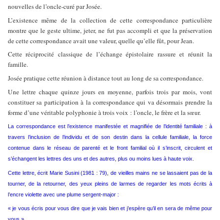
nouvelles de l’oncle-curé par Josée.
L’existence même de la collection de cette correspondance particulière
montre que le geste ultime, jeter, ne fut pas accompli et que la préservation
de cette correspondance avait une valeur, quelle qu’elle fût, pour Jean.
Cette réciprocité classique de l’échange épistolaire rassure et réunit la
famille.
Josée pratique cette réunion à distance tout au long de sa correspondance.
Une lettre chaque quinze jours en moyenne, parfois trois par mois, vont
constituer sa participation à la correspondance qui va désormais prendre la
forme d’une véritable polyphonie à trois voix : l’oncle, le frère et la sœur.
La correspondance est l’existence manifestée et magnifiée de l’identité familiale : à
travers l’inclusion de l’individu et de son destin dans la cellule familiale, la force
contenue dans le réseau de parenté et le front familial où il s’inscrit, circulent et
s’échangent les lettres des uns et des autres, plus ou moins lues à haute voix.
Cette lettre, écrit Marie Susini (1981 : 79), de vieilles mains ne se lassaient pas de la
tourner, de la retourner, des yeux pleins de larmes de regarder les mots écrits à
l’encre violette avec une plume sergent-major :
« je vous écris pour vous dire que je vais bien et j’espère qu’il en sera de même pour
vous ».