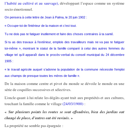
l’habité au cultivé et au sauvage),
développant l’espace comme un système
socio-émotionnel.
On pensera à cette lettre de Jean à Palma, le 20 juin 1902 :
« Occupe-toi de l’intérieur de la maison et c’est tout.
Tu ne dois pas te fatiguer inutilement et faire des choses contraires à ta santé.
Si tu as des travaux à l’extérieur, emplois des travailleurs mais ne va pas te fatiguer
toi-même », montrant le statut de la famille comparé à celui des autres femmes du
village tel qu’il apparaît dans le procès-verbal du conseil municipal du 24 décembre
1905 :
« le travail agricole auquel s’adonne la population de la commune nécessite l’emploi
aux champs de presque toutes les mères de famille ».
De la maison comme centre et pivot du monde se dévoile le monde en une
série de coquilles successives et sélectives.
L’oncle quant à lui relate les dégâts ayant trait aux propriétés et aux cultures,
touchant la famille comme le village
(24/03/1900)
:
«
Sur plusieurs points les routes se sont effondrées, bien des jardins ont
»
changé de place, d’autres ont été ravinés.
La propriété ne semble pas épargnée :