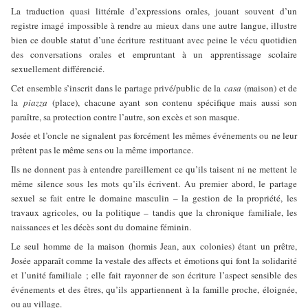
La traduction quasi littérale d’expressions orales, jouant souvent d’un
registre imagé impossible à rendre au mieux dans une autre langue, illustre
bien ce double statut d’une écriture restituant avec peine le vécu quotidien
des conversations orales et empruntant à un apprentissage scolaire
sexuellement différencié.
Cet ensemble s’inscrit dans le partage privé/public de la
casa
(maison) et de
la
piazza
(place), chacune ayant son contenu spécifique mais aussi son
paraître, sa protection contre l’autre, son excès et son masque.
Josée et l’oncle ne signalent pas forcément les mêmes événements ou ne leur
prêtent pas le même sens ou la même importance.
Ils ne donnent pas à entendre pareillement ce qu’ils taisent ni ne mettent le
même silence sous les mots qu’ils écrivent. Au premier abord, le partage
sexuel se fait entre le domaine masculin – la gestion de la propriété, les
travaux agricoles, ou la politique – tandis que la chronique familiale, les
naissances et les décès sont du domaine féminin.
Le seul homme de la maison (hormis Jean, aux colonies) étant un prêtre,
Josée apparaît comme la vestale des affects et émotions qui font la solidarité
et l’unité familiale ; elle fait rayonner de son écriture l’aspect sensible des
événements et des êtres, qu’ils appartiennent à la famille proche, éloignée,
ou au village.