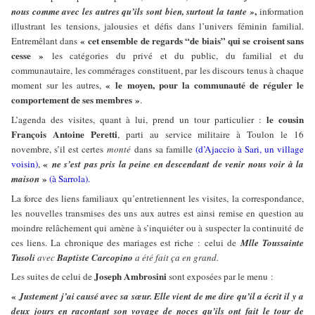
,
nous comme avec les autres qu’ils sont bien, surtout la tante »
information
illustrant les tensions, jalousies et défis dans l’univers féminin familial.
« cet ensemble de regards “de biais” qui se croisent sans
Entremêlant dans
cesse »
les catégories du privé et du public, du familial et du
communautaire, les commérages constituent, par les discours tenus à chaque
« le moyen, pour la communauté de réguler le
moment sur les autres,
comportement de ses membres »
.
le cousin
L’agenda des visites, quant à lui, prend un tour particulier :
François Antoine Peretti
, parti au service militaire à Toulon le 16
novembre, s’il est certes
monté
dans sa famille
(d’Ajaccio à Sari, un village
«
voisin)
,
ne s’est pas pris la peine en descendant de venir nous voir à la
»
maison
(à Sarrola).
La force des liens familiaux qu’entretiennent les visites, la correspondance,
les nouvelles transmises des uns aux autres est ainsi remise en question au
moindre relâchement qui amène à s’inquiéter ou à suspecter la continuité de
ces liens. La chronique des mariages est riche : celui de
Mlle Toussainte
Tusoli
avec
Baptiste Carcopino
a été fait ça en grand.
Joseph Ambrosini
Les suites de celui de
sont exposées par le menu :
«
Justement j’ai causé avec sa sœur. Elle vient de me dire qu’il a écrit il y a
deux jours en racontant son voyage de noces qu’ils ont fait le tour de