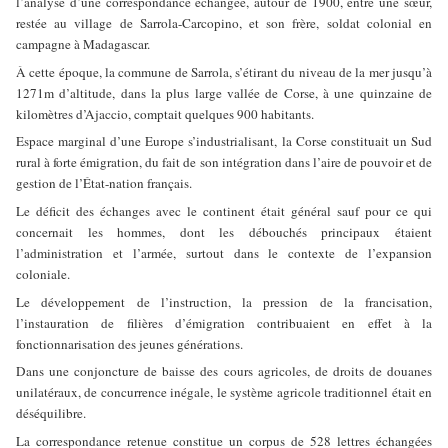
l’analyse d’une correspondance échangée, autour de 1900, entre une sœur,
restée au village de Sarrola-Carcopino, et son frère, soldat colonial en
campagne à Madagascar.
À cette époque, la commune de Sarrola, s’étirant du niveau de la mer jusqu’à
1271m d’altitude, dans la plus large vallée de Corse, à une quinzaine de
kilomètres d’Ajaccio, comptait quelques 900 habitants.
Espace marginal d’une Europe s’industrialisant, la Corse constituait un Sud
rural à forte émigration, du fait de son intégration dans l’aire de pouvoir et de
gestion de l’État-nation français.
Le déficit des échanges avec le continent était général sauf pour ce qui
concernait les hommes, dont les débouchés principaux étaient
l’administration et l’armée, surtout dans le contexte de l’expansion
coloniale.
Le développement de l’instruction, la pression de la francisation,
l’instauration de filières d’émigration contribuaient en effet à la
fonctionnarisation des jeunes générations.
Dans une conjoncture de baisse des cours agricoles, de droits de douanes
unilatéraux, de concurrence inégale, le système agricole traditionnel était en
déséquilibre.
La correspondance retenue constitue un corpus de 528 lettres échangées