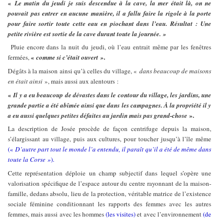
«
Le matin du jeudi je suis descendue à la cave, la mer était là, on ne
pouvait pas entrer en aucune manière, il a fallu faire la rigole à la porte
pour faire sortir toute cette eau en piochant dans l’eau. Résultat : Une
petite rivière est sortie de la cave durant toute la journée. »
Pluie encore dans la nuit du jeudi, où l’eau entrait même par les fenêtres
«
.
fermées,
comme si c’était ouvert »
Dégâts à la maison ainsi qu’à celles du village, «
dans beaucoup de maisons
en était ainsi
», mais aussi aux alentours :
«
Il y a eu beaucoup de dévastes dans le contour du village, les jardins, une
grande partie a été abîmée ainsi que dans les campagnes. À la propriété il y
».
a eu aussi quelques petites défaites au jardin mais pas grand-chose
La description de Josée procède de façon centrifuge depuis la maison,
s’élargissant au village, puis aux cultures, pour toucher jusqu’à l’île même
(«
D’autre part tout le monde l’a entendu, il paraît qu’il a été de même dans
toute la Corse »
).
Cette représentation déploie un champ subjectif dans lequel s’opère une
valorisation spécifique de l’espace autour du centre rayonnant de la maison-
famille, dedans absolu, lieu de la protection, véritable matrice de l’existence
sociale féminine conditionnant les rapports des femmes avec les autres
femmes, mais aussi avec les hommes
(les visites)
et avec l’environnement
(de