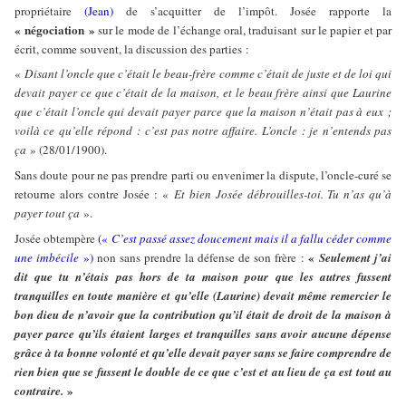
propriétaire
(Jean)
de s’acquitter de l’impôt. Josée rapporte la
« négociation »
sur le mode de l’échange oral, traduisant sur le papier et par
écrit, comme souvent, la discussion des parties :
«
Disant l’oncle que c’était le beau-frère comme c’était de juste et de loi qui
devait payer ce que c’était de la maison, et le beau frère ainsi que Laurine
que c’était l’oncle qui devait payer parce que la maison n’était pas à eux ;
voilà ce qu’elle répond : c’est pas notre affaire. L’oncle : je n’entends pas
ça
» (28/01/1900).
Sans doute pour ne pas prendre parti ou envenimer la dispute, l’oncle-curé se
retourne alors contre Josée : «
Et bien Josée débrouilles-toi. Tu n’as qu’à
payer tout ça
».
Josée obtempère
(«
C’est passé assez doucement mais il a fallu céder comme
«
une imbécile
»)
non sans prendre la défense de son frère :
Seulement j’ai
dit que tu n’étais pas hors de ta maison pour que les autres fussent
tranquilles en toute manière et qu’elle (Laurine) devait même remercier le
bon dieu de n’avoir que la contribution qu’il était de droit de la maison à
payer parce qu’ils étaient larges et tranquilles sans avoir aucune dépense
grâce à ta bonne volonté et qu’elle devait payer sans se faire comprendre de
rien bien que se fussent le double de ce que c’est et au lieu de ça est tout au
»
contraire.