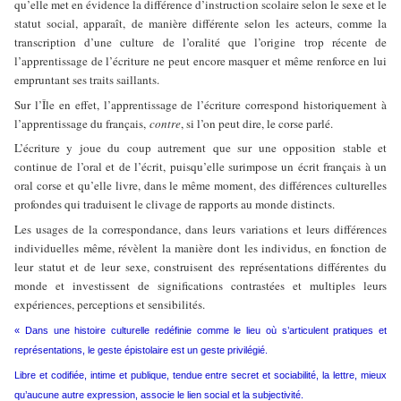
qu’elle met en évidence la différence d’instruction scolaire selon le sexe et le
statut social, apparaît, de manière différente selon les acteurs, comme la
transcription d’une culture de l’oralité que l’origine trop récente de
l’apprentissage de l’écriture ne peut encore masquer et même renforce en lui
empruntant ses traits saillants.
Sur l’Île en effet, l’apprentissage de l’écriture correspond historiquement à
l’apprentissage du français,
contre
, si l’on peut dire, le corse parlé.
L’écriture y joue du coup autrement que sur une opposition stable et
continue de l’oral et de l’écrit, puisqu’elle surimpose un écrit français à un
oral corse et qu’elle livre, dans le même moment, des différences culturelles
profondes qui traduisent le clivage de rapports au monde distincts.
Les usages de la correspondance, dans leurs variations et leurs différences
individuelles même, révèlent la manière dont les individus, en fonction de
leur statut et de leur sexe, construisent des représentations différentes du
monde et investissent de significations contrastées et multiples leurs
expériences, perceptions et sensibilités.
« Dans une histoire culturelle redéfinie comme le lieu où s’articulent pratiques et
représentations, le geste épistolaire est un geste privilégié.
Libre et codifiée, intime et publique, tendue entre secret et sociabilité, la lettre, mieux
qu’aucune autre expression, associe le lien social et la subjectivité.