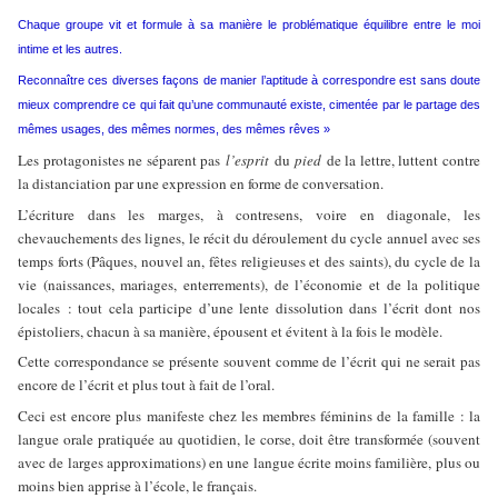
Chaque groupe vit et formule à sa manière le problématique équilibre entre le moi
intime et les autres.
Reconnaître ces diverses façons de manier l’aptitude à correspondre est sans doute
mieux comprendre ce qui fait qu’une communauté existe, cimentée par le partage des
mêmes usages, des mêmes normes, des mêmes rêves »
Les protagonistes ne séparent pas
l’esprit
du
pied
de la lettre, luttent contre
la distanciation par une expression en forme de conversation.
L’écriture dans les marges, à contresens, voire en diagonale, les
chevauchements des lignes, le récit du déroulement du cycle annuel avec ses
temps forts (Pâques, nouvel an, fêtes religieuses et des saints), du cycle de la
vie (naissances, mariages, enterrements), de l’économie et de la politique
locales : tout cela participe d’une lente dissolution dans l’écrit dont nos
épistoliers, chacun à sa manière, épousent et évitent à la fois le modèle.
Cette correspondance se présente souvent comme de l’écrit qui ne serait pas
encore de l’écrit et plus tout à fait de l’oral.
Ceci est encore plus manifeste chez les membres féminins de la famille : la
langue orale pratiquée au quotidien, le corse, doit être transformée (souvent
avec de larges approximations) en une langue écrite moins familière, plus ou
moins bien apprise à l’école, le français.