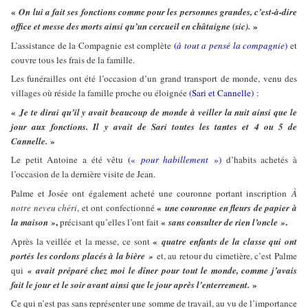
«
On lui a fait ses fonctions comme pour les personnes grandes, c’est-à-dire
»
office et messe des morts ainsi qu’un cercueil en châtaigne (sic).
L’assistance de la Compagnie est complète
(
à tout a pensé la compagnie
)
et
couvre tous les frais de la famille.
Les funérailles ont été l’occasion d’un grand transport de monde, venu des
villages où réside la famille proche ou éloignée
(Sari et Cannelle) :
«
Je te dirai qu’il y avait beaucoup de monde à veiller la nuit ainsi que le
jour aux fonctions. Il y avait de Sari toutes les tantes et 4 ou 5 de
»
Cannelle.
Le petit Antoine a été vêtu
(«
pour habillement
»)
d’habits achetés à
l’occasion de la dernière visite de Jean.
Palme et Josée ont également acheté une couronne portant inscription
À
«
notre neveu chéri
, et ont confectionné
une couronne en fleurs de papier à
,
«
.
la maison »
précisant qu’elles l’ont fait
sans consulter de rien l’oncle »
«
Après la veillée et la messe, ce sont
quatre enfants de la classe qui ont
portés les cordons placés à la bière »
et, au retour du cimetière, c’est Palme
qui
« avait préparé chez moi le dîner pour tout le monde, comme j’avais
»
fait le jour et le soir avant ainsi que le jour après l’enterrement.
Ce qui n’est pas sans représenter une somme de travail, au vu de l’importance