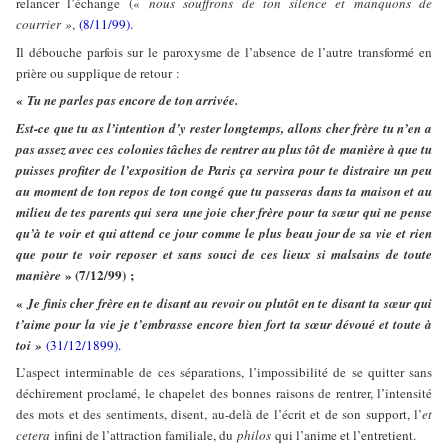
relancer l’échange («
nous souffrons de ton silence et manquons de
courrier »
,
(8/11/99).
Il débouche parfois sur le paroxysme de l’absence de l’autre transformé en
prière ou supplique de retour :
«
Tu ne parles pas encore de ton arrivée.
Est-ce que tu as l’intention d’y rester longtemps, allons cher frère tu n’en a
pas assez avec ces colonies tâches de rentrer au plus tôt de manière à que tu
puisses profiter de l’exposition de Paris ça servira pour te distraire un peu
au moment de ton repos de ton congé que tu passeras dans ta maison et au
milieu de tes parents qui sera une joie cher frère pour ta sœur qui ne pense
qu’à te voir et qui attend ce jour comme le plus beau jour de sa vie et rien
que pour te voir reposer et sans souci de ces lieux si malsains de toute
» (7/12/99) ;
manière
«
Je finis cher frère en te disant au revoir ou plutôt en te disant ta sœur qui
t’aime pour la vie je t’embrasse encore bien fort ta sœur dévoué et toute à
toi »
(31/12/1899).
L’aspect interminable de ces séparations, l’impossibilité de se quitter sans
déchirement proclamé, le chapelet des bonnes raisons de rentrer, l’intensité
des mots et des sentiments, disent, au-delà de l’écrit et de son support, l’
et
cetera
infini de l’attraction familiale, du
philos
qui l’anime et l’entretient.