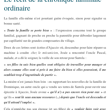
ordinaire
La famille elle-même n’est pourtant guère évoquée, sinon pour signaler sa
bonne santé.
«
»
Toute la famille se porte bien
: l’expression concerne tout le groupe
familial, gagnant de proche en proche la parentèle pour déborder largement
par capillarité sur de grandes composantes du village.
Deux de ces lettres sont écrites d’Ajaccio où, descendue pour faire réparer sa
machine à coudre
chez le mécanicien
, Josée a rencontré l’oncle Pascal,
malade, et a dû le soigner, la veille de son retour pour Sarrola :
«
ses filles tu sais bien quelles sont obligées de travailler pour manger et
alors comme elles sont si près à me faire du bien si elles pouvaient, il me
.
semblait trop d’ingratitude de partir »
La misère n’est jamais bien loin : en rapportant les nouvelles de la famille de
Dominique, un autre oncle qui a vendu ses terres de Sarrola pour ouvrir une
«
»
épicerie à Ajaccio, Josée avoue
qu’il n’y a pas encore rien pour eux
et
«
qu’ils
sont là sans aucune ressource (...) depuis que l’oncle est descendu et
».
qu’il attend l’emploi
«
Cela n’empêche pas son épouse (et ses filles) de
vouloir faire voir avec