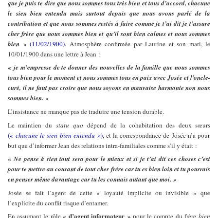
que je puis te dire que nous sommes tous très bien et tous d’accord, chacune
le sien bien entendu mais surtout depuis que nous avons parlé de la
contribution et que nous sommes restés à faire comme je t’ai dit je t’assure
cher frère que nous sommes bien et qu’il sont bien calmes et nous sommes
»
bien
(11/02/1900).
Atmosphère confirmée par Laurine et son mari, le
10/01/1900 dans une lettre à Jean :
«
je m’empresse de te donner des nouvelles de la famille que nous sommes
tous bien pour le moment et nous sommes tous en paix avec Josée et l’oncle-
curé, il ne faut pas croire que nous soyons en mauvaise harmonie non nous
»
sommes bien.
L’insistance ne manque pas de traduire une tension durable.
Le maintien du
statu quo
dépend de la cohabitation des deux sœurs
(«
chacune le sien bien entendu »
)
, et la correspondance de Josée n’a pour
but que d’informer Jean des relations intra-familiales comme s’il y était :
«
Ne pense à rien tout sera pour le mieux et si je t’ai dit ces choses c’est
pour te mettre au courant de tout cher frère car tu es bien loin et tu pourrais
en penser même davantage car tu les connais autant que moi. »
Josée se fait l’agent de cette « loyauté implicite ou invisible » que
l’explicite du conflit risque d’entamer.
« d’agent informateur »
En assumant le rôle
pour le compte du frère
bien