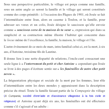
Sous une perspective particulière, le village est perçu comme une famille,
sous un autre angle ce seront la famille et le village qui seront constitués
comme des corps primitifs : à l’occasion des Pâques de 1901, où Josée se fait
l’intermédiaire entre Jean, alors en caserne à Toulon, et la famille, pour
adresser ses vœux et un colis, Josée désigne le saucisson qu’elle envoie
«
comme
saucisson corse de ta maison de ta sœur »
, expression qui dans sa
simplicité et sa contraction même illustre l’habiter qui concentre dans
le
locus
même de l’excellence, la famille, la maison, le village et l’île.
L’autre événement de ce mois de mars, intra familial celui-ci, est la mort, à six
ans, d’Antoine, troisième fils de Laurine.
Il donne lieu à une nette disparité de relations, l’oncle-curé consacrant une
«
»
seule ligne à
l’enterrement du petit et cher Antoine
cependant que Josée
«
se livre à des pages d’écriture serrée sur
les funérailles de notre cher petit
».
neveu
La fréquentation physique et sociale de la mort par les femmes, leur rôle
d’intermédiaire entre les deux mondes y apparaissent dans la description
précise du rituel. Toute la famille faisant partie de la
Compagnie
du village
(
A Cumpania,
société d’entr’aide et d’assistance villageoise à la fois civile et
et Antoine ayant déjà six ans, les funérailles ont été effectuées
religieuse)
comme s’il s’agissait d’un adulte :