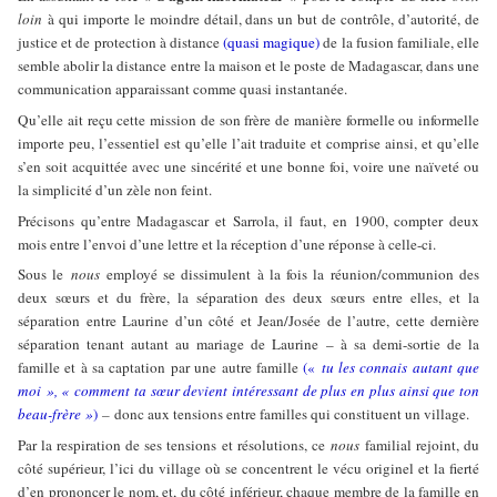
loin
à qui importe le moindre détail, dans un but de contrôle, d’autorité, de
justice et de protection à distance
(quasi magique)
de la fusion familiale, elle
semble abolir la distance entre la maison et le poste de Madagascar, dans une
communication apparaissant comme quasi instantanée.
Qu’elle ait reçu cette mission de son frère de manière formelle ou informelle
importe peu, l’essentiel est qu’elle l’ait traduite et comprise ainsi, et qu’elle
s’en soit acquittée avec une sincérité et une bonne foi, voire une naïveté ou
la simplicité d’un zèle non feint.
Précisons qu’entre Madagascar et Sarrola, il faut, en 1900, compter deux
mois entre l’envoi d’une lettre et la réception d’une réponse à celle-ci.
Sous le
nous
employé se dissimulent à la fois la réunion/communion des
deux sœurs et du frère, la séparation des deux sœurs entre elles, et la
séparation entre Laurine d’un côté et Jean/Josée de l’autre, cette dernière
séparation tenant autant au mariage de Laurine – à sa demi-sortie de la
famille et à sa captation par une autre famille
(«
tu les connais autant que
moi », « comment ta sœur devient intéressant de plus en plus ainsi que ton
beau-frère »
)
–
donc aux tensions entre familles qui constituent un village.
Par la respiration de ses tensions et résolutions, ce
nous
familial rejoint, du
côté supérieur, l’ici du village où se concentrent le vécu originel et la fierté
d’en prononcer le nom, et, du côté inférieur, chaque membre de la famille en