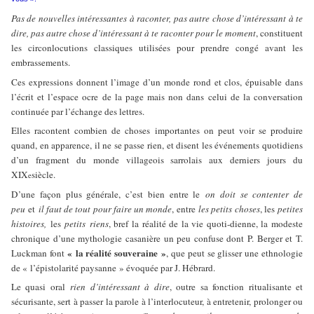
Pas de nouvelles intéressantes à raconter, pas autre chose d’intéressant à te
dire, pas autre chose d’intéressant à te raconter pour le moment
, constituent
les circonlocutions classiques utilisées pour prendre congé avant les
embrassements.
Ces expressions donnent l’image d’un monde rond et clos, épuisable dans
l’écrit et l’espace ocre de la page mais non dans celui de la conversation
continuée par l’échange des lettres.
Elles racontent combien de choses importantes on peut voir se produire
quand, en apparence, il ne se passe rien, et disent les événements quotidiens
d’un fragment du monde villageois sarrolais aux derniers jours du
XIX
siècle.
e
D’une façon plus générale, c’est bien entre le
on doit se contenter de
peu
et
il faut de tout pour faire un monde
, entre
les petits choses
, les
petites
histoires,
les
petits
riens
, bref la réalité de la vie quoti-dienne, la modeste
chronique d’une mythologie casanière un peu confuse dont P. Berger et T.
« la réalité souveraine »
Luckman font
, que peut se glisser une ethnologie
de « l’épistolarité paysanne » évoquée par J. Hébrard.
Le quasi oral
rien d’intéressant à dire
, outre sa fonction ritualisante et
sécurisante, sert à passer la parole à l’interlocuteur, à entretenir, prolonger ou