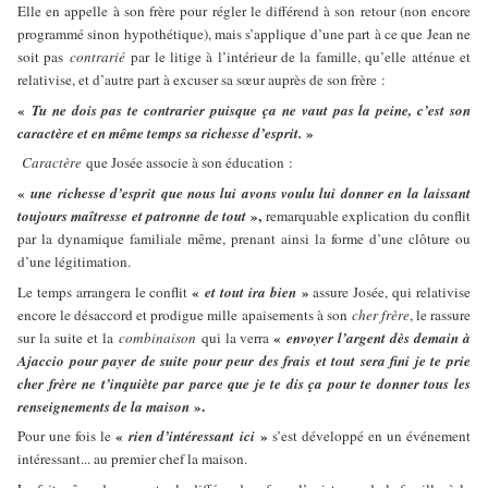
Elle en appelle à son frère pour régler le différend à son retour (non encore
programmé sinon hypothétique), mais s’applique d’une part à ce que Jean ne
soit pas
contrarié
par le litige à l’intérieur de la famille, qu’elle atténue et
relativise, et d’autre part à excuser sa sœur auprès de son frère :
«
Tu ne dois pas te contrarier puisque ça ne vaut pas la peine, c’est son
»
caractère et en même temps sa richesse d’esprit.
Caractère
que Josée associe à son éducation :
«
une richesse d’esprit que nous lui avons voulu lui donner en la laissant
»,
toujours maîtresse et patronne de tout
remarquable explication du conflit
par la dynamique familiale même, prenant ainsi la forme d’une clôture ou
d’une légitimation.
«
»
Le temps arrangera le conflit
et tout ira bien
assure Josée, qui relativise
encore le désaccord et prodigue mille apaisements à son
cher frère
, le rassure
«
sur la suite et la
combinaison
qui la verra
envoyer l’argent dès demain à
Ajaccio pour payer de suite pour peur des frais et tout sera fini je te prie
cher frère ne t’inquiète par parce que je te dis ça pour te donner tous les
».
renseignements de la maison
«
»
Pour une fois le
rien d’intéressant ici
s’est développé en un événement
intéressant... au premier chef la maison.