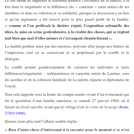
Le fait même de rapporter le différend renforce l’existence de la famille, à la
fois dans la singularité et la différence (de « caractère » entre autres) de ses
membres, et dans sa cohésion et sa solidarité, puisque la discussion a eu lieu
et qu’un règlement a été trouvé pour le plus grand profit de la famille,
« comme si l’on préférait le théâtre répété, l’exposition solennelle des
idées, la mise en scène gesticulatoire, à la réalité des choses, qui se règlent
tant bien que mal d’elles mêmes et s’arrangent chemin faisant ».
La famille perdure ainsi par des tensions, pouvant aller jusqu’aux limites de
l’implosion, tout en se conservant et se perpétuant par le conflit et le
dialogue.
Le conflit permet paradoxalement de valoriser les individus et leurs
différences/singularités : indépendance et caractère entier de Laurine, sens
du sacrifice et de la cohésion familiale de la cadette, rigueur et diplomatie de
l’oncle.
Tout cela rapporté sous la forme du compte-rendu vivant d’un événement qui
dit le quotidien d’une famille sarrolaise, ce samedi 27 janvier 1900, où il
faisait un
froid superbe
avant que le village n’ait
la visite de la neige
(Josée,
27/01/1900).
Quinze jours plus tard l’affaire semble réglée :
«
Rien d’autre chose d’intéressant à te raconter pour le moment si ce n’est