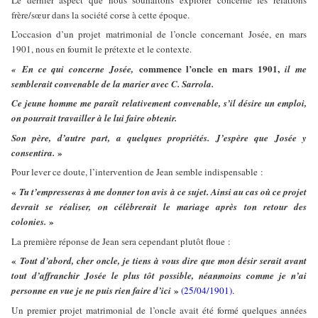
frère/sœur dans la société corse à cette époque.
L’occasion d’un projet matrimonial de l’oncle concernant Josée, en mars
1901, nous en fournit le prétexte et le contexte.
commence l’oncle en mars 1901,
« En ce qui concerne Josée,
il me
semblerait convenable de la marier avec C. Sarrola.
Ce jeune homme me paraît relativement convenable, s’il désire un emploi,
on pourrait travailler à le lui faire obtenir.
Son père, d’autre part, a quelques propriétés. J’espère que Josée y
»
consentira.
Pour lever ce doute, l’intervention de Jean semble indispensable :
«
Tu t’empresseras à me donner ton avis à ce sujet. Ainsi au cas où ce projet
devrait se réaliser, on célèbrerait le mariage après ton retour des
»
colonies.
La première réponse de Jean sera cependant plutôt floue :
«
Tout d’abord, cher oncle, je tiens à vous dire que mon désir serait avant
tout d’affranchir Josée le plus tôt possible, néanmoins comme je n’ai
»
personne en vue je ne puis rien faire d’ici
(25/04/1901).
Un premier projet matrimonial de l’oncle avait été formé quelques années