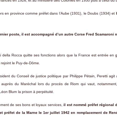
finances en 1926, et au ministère des Colonies en 1930 puis à celui du 
alors en province comme préfet dans l’Aube (1931), le Doubs (1934) et
rnier poste, il est accompagné d’un autre Corse Fred Scamaroni
ti della Rocca quitte ses fonctions alors que la France est entrée en g
 rejoint le Puy-de-Dôme.
ent du Conseil de justice politique par Philippe Pétain, Peretti agit 
l auprès du Maréchal lors du procès de Riom qui vaut, notamment
Léon Blum la prison à perpétuité.
ment de ses bons et loyaux services,
il est nommé préfet régional 
et préfet de la Marne le 1er juillet 1942 en remplacement de Re