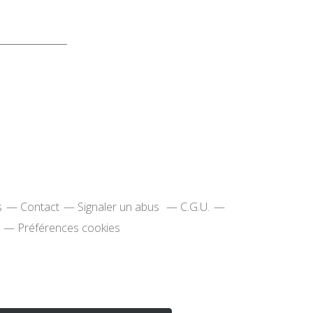
s
Contact
Signaler un abus
C.G.U.
Préférences cookies