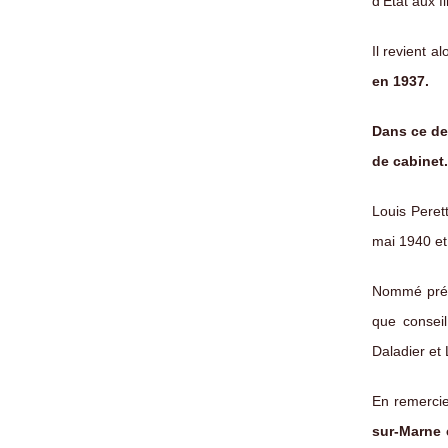
d’État aux 
Il revient 
en 1937.
Dans ce de
de cabinet.
Louis Peret
mai 1940 et
Nommé présid
que consei
Daladier et 
En remercie
sur-Marne 