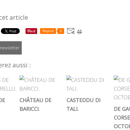
cet article
Repost
0
a newsletter
rez aussi :
DE
CHÂTEAU DE
CASTEDDU DI
BARICCI.
TALI.
DE GA
CORSE
OCTOB