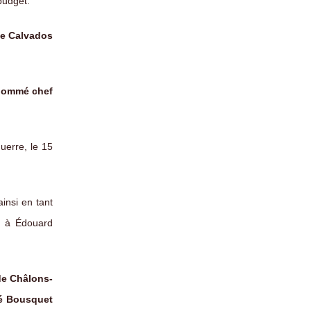
budget.
le Calvados
 nommé chef
uerre, le 15
ainsi en tant
, à Édouard
de Châlons-
né Bousquet