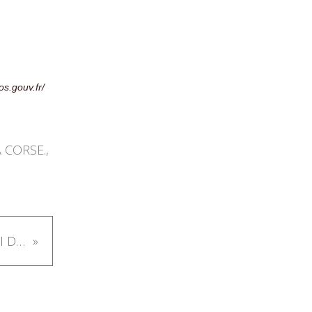
s.gouv.fr/
A CORSE.
,
JEAN PIERRE DE PERETTI DELLA ROCCA.