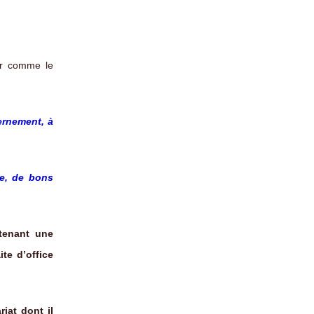
ur comme le
ernement, à
e, de bons
etenant une
ite d’office
iat dont il