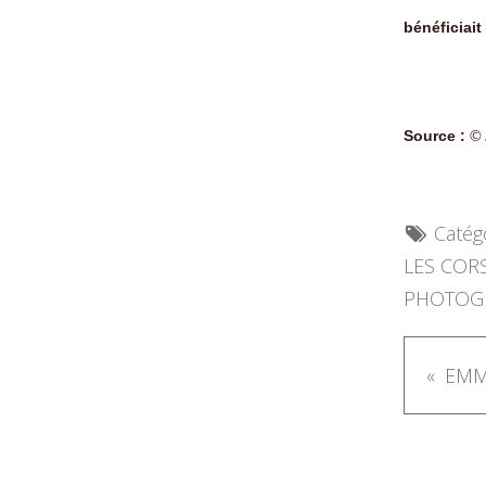
bénéficiait 
Source :
© 
Catégo
LES COR
PHOTOGR