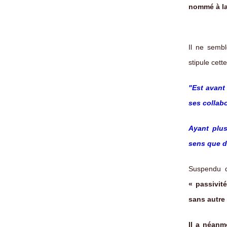
nommé à la 
Il ne semb
stipule cett
"Est avant
ses collabo
Ayant plu
sens que d’
Suspendu d
« passivité
sans autre
Il a néanm