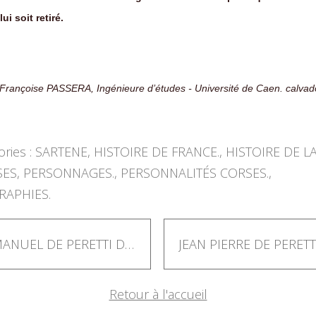
lui soit retiré.
Françoise PASSERA, Ingénieure d’études - Université de Caen. calvado
ries :
SARTENE
,
HISTOIRE DE FRANCE.
,
HISTOIRE DE L
SES
,
PERSONNAGES.
,
PERSONNALITÉS CORSES.
,
APHIES.
EMMANUEL DE PERETTI DELLA ROCCA.
Retour à l'accueil