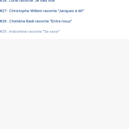
28 : Lorie raconte "Je vais vite"
#27 : Christophe Willem raconte "Jacques a dit"
#26 : Chimène Badi raconte "Entre nous"
#25 : Indochine raconte "3e sexe"
#24 : Zaho raconte "C'est chelou"
#23 : Patrick Bruel raconte "Au café des délices"
#22 : Kyo raconte "Le chemin"
#21 : Nolwenn Leroy raconte "Cassé"
#20 : Patrick Hernandez raconte "Born to be alive"
#19 : Lorie raconte "Près de moi"
#18 : Michael Jones raconte "A nos actes manqués" (avec Jean-Jacque
#17 : Khaled raconte "Aïcha"
#16 : Corneille raconte "Parce qu'on vient de loin"