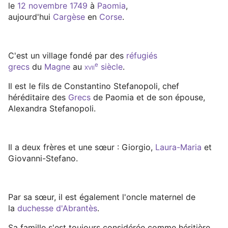
le
12 novembre
1749
à
Paomia
,
aujourd'hui
Cargèse
en
Corse
.
C'est un village fondé par des
réfugiés
e
grecs
du
Magne
au
xvii
siècle
.
Il est le fils de Constantino Stefanopoli, chef
héréditaire des
Grecs
de Paomia et de son épouse,
Alexandra Stefanopoli.
Il a deux frères et une sœur : Giorgio,
Laura-Maria
et
Giovanni-Stefano.
Par sa sœur, il est également l'oncle maternel de
la
duchesse d'Abrantès
.
Sa famille s'est toujours considérée comme héritière