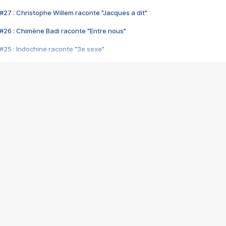
#27 : Christophe Willem raconte "Jacques a dit"
#26 : Chimène Badi raconte "Entre nous"
#25 : Indochine raconte "3e sexe"
#24 : Zaho raconte "C'est chelou"
#23 : Patrick Bruel raconte "Au café des délices"
#22 : Kyo raconte "Le chemin"
#21 : Nolwenn Leroy raconte "Cassé"
#20 : Patrick Hernandez raconte "Born to be alive"
#19 : Lorie raconte "Près de moi"
#18 : Michael Jones raconte "A nos actes manqués" (avec Jean-Jacque
#17 : Khaled raconte "Aïcha"
#16 : Corneille raconte "Parce qu'on vient de loin"