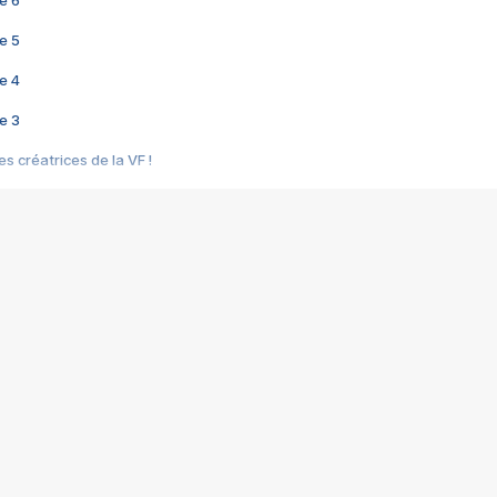
e 5
e 4
e 3
s créatrices de la VF !
e 2
e 1
e Mektoub My Love arrive enfin ! Rencontre avec Shaïn Boumedine et Sal
i : après Toni en famille
elle réalise le bouleversant Dites lui que je l'aime
ais ! Rencontre autour de Vie privée de Rebecca Zlotowski
 de Marguerite, Grave... Rencontre avec Ella Rumpf
 Les Rêveurs, un film intime sur la santé mentale