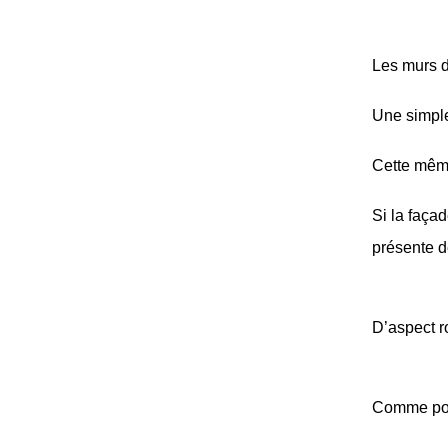
Les murs de
Une simple 
Cette même
Si la façad
présente d
D’aspect r
Comme pour