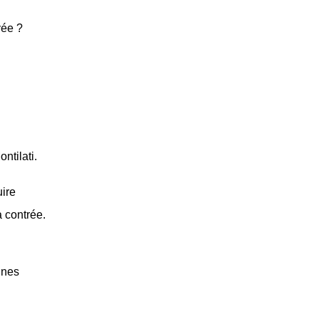
vée ?
ntilati.
uire
a contrée.
ines