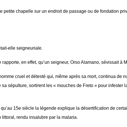
ne petite chapelle sur un endroit de passage ou de fondation pri
tait-elle seigneuriale.
 rapporte, en effet, qu’un seigneur, Orso Alamano, sévissait à Mo
 homme cruel et détesté qui, même après sa mort, continua de n
 sa sépulture, sortirent les « mouches de Freto » pour infester l
 qu’au 15e siècle la légende explique la désertification de certa
 littoral, rendu insalubre par la malaria.