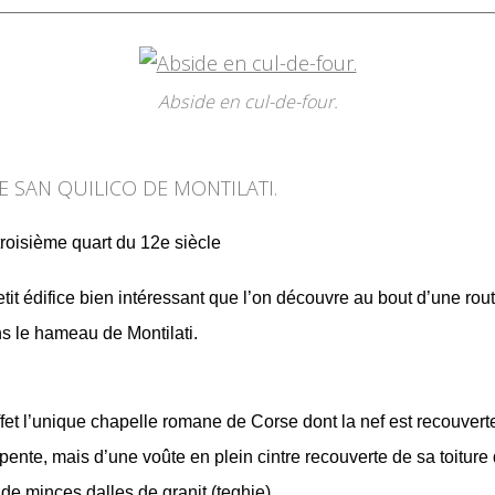
Abside en cul-de-four.
E SAN QUILICO DE MONTILATI.
 troisième quart du 12e siècle
tit édifice bien intéressant que l’on découvre au bout d’une rou
s le hameau de Montilati.
ffet l’unique chapelle romane de Corse dont la nef est recouvert
pente, mais d’une voûte en plein cintre recouverte de sa toiture 
 de minces dalles de granit (teghie).