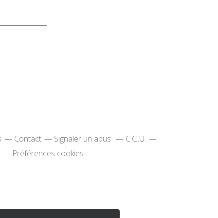
s
Contact
Signaler un abus
C.G.U.
Préférences cookies