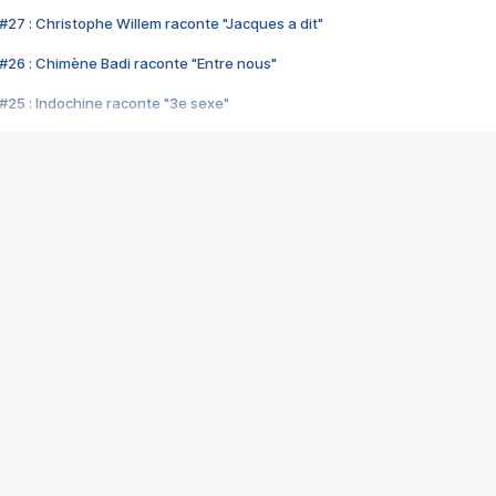
#27 : Christophe Willem raconte "Jacques a dit"
#26 : Chimène Badi raconte "Entre nous"
#25 : Indochine raconte "3e sexe"
#24 : Zaho raconte "C'est chelou"
#23 : Patrick Bruel raconte "Au café des délices"
#22 : Kyo raconte "Le chemin"
#21 : Nolwenn Leroy raconte "Cassé"
#20 : Patrick Hernandez raconte "Born to be alive"
#19 : Lorie raconte "Près de moi"
#18 : Michael Jones raconte "A nos actes manqués" (avec Jean-Jacque
#17 : Khaled raconte "Aïcha"
#16 : Corneille raconte "Parce qu'on vient de loin"