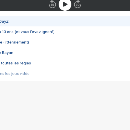
 DayZ
 a 13 ans (et vous l'avez ignoré)
e (littéralement)
im Rayan
 toutes les règles
s les jeux vidéo
us choquant de Rockstar ? - Le scandale BULLY
e plus moche de Steam
du RÊVE tourne au CAUCHEMAR
pendant 8 heures
it… à tort