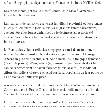
reflux démographique déjà amorcé en France dès la fin du XVIIIe siècle.
Les zones montagneuses, le Massif Central et le Massif Armoricain
furent les plus touchées.
Les habitants de ces zones gagnèrent les villes à proximité ou les grandes
villes plus lointaines. Quelque fois les migrations furent saisonnières,
quelque fois elles furent définitives ou le devinrent après avoir été
« retour un
saisonnières un fois définitivement abandonné le rêve de
jour au pays ».
La France des villes et celle des campagnes en mal de main d’ouvre
saisonnière virent aussi arriver d’autres migrants, venus d’Allemagne
(encore en pic démographique au XIXe siècle) de la Belgique flamande
(alors très pauvre), d’Angleterre (également surpeuplée mais dont les
habitants possédaient un savoir-faire technique avancé ) et le Sud vit
affluer des Italiens chassés eux aussi par la surpopulation de leur patrie où
ils ne trouvaient plus leur place.
A noter que dans le nord de la France, suite à la catastrophe minière de
Courrières dans le Pas de Calais qui fit plus de mille morts au début du
XXe siècle, les autochtones ne voulurent plus redescendre à la mine.
Le patronat alla chercher pour la première fois des travailleurs hors
d’Europe, au fin fond de la Kabylie où l’écho du drame n’était pas