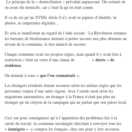
Le principe de la « domiciliation » prévalait auparavant. On existait où
on avait élu domicile, car c’était là qu’on était connu.
Il va de soi qu’au XVIIIe siècle il n’y avait ni papiers d’identité, ni
photos, ni empreintes digitales…
Et cela se manifestait au regard de l’aide sociale : La Révolution instaura
les bureaux de bienfaisance destinés à porter secours aux plus démunis au
niveau de la commune, le lieu naturel de secours.
Chaque commune avait ses propres règles, mais quand il y avait lieu à
« durée » de
restriction c’était en vertu d’une clause de
résidence.
« que l’on connaissait ».
On donnait à ceux
Les étrangers résidents étaient secourus selon les mêmes règles que les
personnes venues d’une autre région. Avec l’exode rural et/ou les
migrations saisonnières, un étranger à la France n’était pas plus un
étranger qu’un citoyen de la campagne qui ne parlait que son patois local.
Ceci eut pour conséquence qu’à l’apparition des problèmes liés à la
rareté du travail, la commune surchargée cherchait à renvoyer tous les
« immigrés »
-y compris les français- chez eux pour y être secourus.