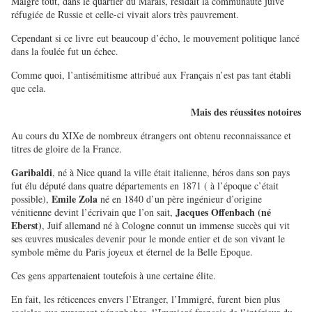
Malgré tout, dans le quartier du Marais, résidait la communauté juive
réfugiée de Russie et celle-ci vivait alors très pauvrement.
Cependant si ce livre eut beaucoup d’écho, le mouvement politique lancé
dans la foulée fut un échec.
Comme quoi, l’antisémitisme attribué aux Français n’est pas tant établi
que cela.
Mais des réussites notoires
Au cours du XIXe de nombreux étrangers ont obtenu reconnaissance et
titres de gloire de la France.
Garibaldi
, né à Nice quand la ville était italienne, héros dans son pays
fut élu député dans quatre départements en 1871 ( à l’époque c’était
Emile Zola
possible),
né en 1840 d’un père ingénieur d’origine
Jacques Offenbach (né
vénitienne devint l’écrivain que l’on sait,
Eberst)
, Juif allemand né à Cologne connut un immense succès qui vit
ses œuvres musicales devenir pour le monde entier et de son vivant le
symbole même du Paris joyeux et éternel de la Belle Epoque.
Ces gens appartenaient toutefois à une certaine élite.
En fait, les réticences envers l’Etranger, l’Immigré, furent bien plus