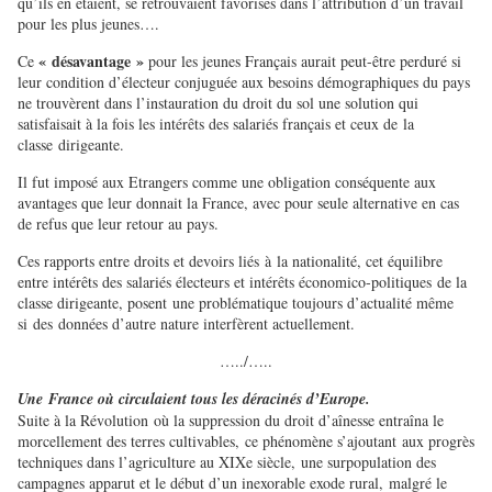
qu’ils en étaient, se retrouvaient favorisés dans l’attribution d’un travail
pour les plus jeunes….
« désavantage »
Ce
pour les jeunes Français aurait peut-être perduré si
leur condition d’électeur conjuguée aux besoins démographiques du pays
ne trouvèrent dans l’instauration du droit du sol une solution qui
satisfaisait à la fois les intérêts des salariés français et ceux de la
classe dirigeante.
Il fut imposé aux Etrangers comme une obligation conséquente aux
avantages que leur donnait la France, avec pour seule alternative en cas
de refus que leur retour au pays.
Ces rapports entre droits et devoirs liés à la nationalité, cet équilibre
entre intérêts des salariés électeurs et intérêts économico-politiques de la
classe dirigeante, posent une problématique toujours d’actualité même
si des données d’autre nature interfèrent actuellement.
…../…..
Une France où circulaient tous les déracinés d’Europe.
Suite à la Révolution où la suppression du droit d’aînesse entraîna le
morcellement des terres cultivables, ce phénomène s’ajoutant aux progrès
techniques dans l’agriculture au XIXe siècle, une surpopulation des
campagnes apparut et le début d’un inexorable exode rural, malgré le