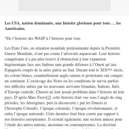
Les USA, nation dominante, une histoire glorieuse pour tous … les
Américains.
*De l’histoire des WASP à l’histoire pour tous
Les Etats Unis, en situation mondiale prédominante depuis la Première
Guerre Mondiale, n’ont pas connu l’adversité auparavant. Leur histoire
conquérante n’a pas plus trouvé d’obstruction à leur expansion
hégémonique face aux Indiens sans grande défenses à l’Ouest qu’aux
éme
Espagnols coupés de la mère patrie au Sud. Durant tout le XIX
siècle,
les colons blancs, essentiellement anglo-saxons et protestants ont conquis
un continent. L’esclavage des Noirs ou les conditions de survie parfois
très difficiles subies par les nouveaux arrivants Irlandais, Italiens, Juifs
d’Europe centrale, Chinois ne leur posait problème dans l’histoire de leur
pays. D’après Marc Ferro
[2]
cette histoire était vue sous l’angle de cinq
périodes, les Aborigènes, puis la découverte ( par les Danois et
Christophe Colomb), l’époque coloniale, l’époque révolutionnaire, et
enfin l’époque nationale. Cette dernière était bien courte par rapport à
nos histoires européennes. Il existait également, une section annexe pour
l’étude des autres nations, anciennes ou contemporaines. La doctrine