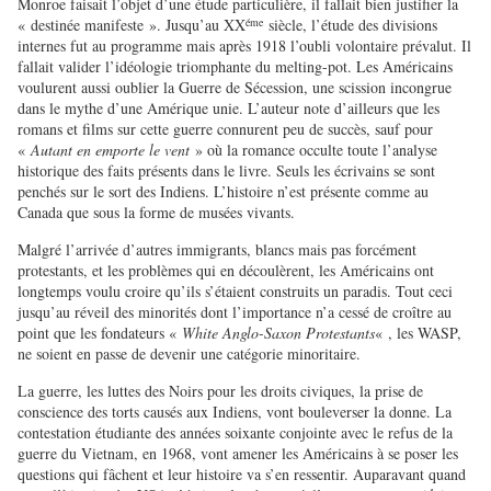
Monroe faisait l’objet d’une étude particulière, il fallait bien justifier la
éme
« destinée manifeste ». Jusqu’au XX
siècle, l’étude des divisions
internes fut au programme mais après 1918 l’oubli volontaire prévalut. Il
fallait valider l’idéologie triomphante du melting-pot. Les Américains
voulurent aussi oublier la Guerre de Sécession, une scission incongrue
dans le mythe d’une Amérique unie. L’auteur note d’ailleurs que les
romans et films sur cette guerre connurent peu de succès, sauf pour
«
Autant en emporte le vent
» où la romance occulte toute l’analyse
historique des faits présents dans le livre. Seuls les écrivains se sont
penchés sur le sort des Indiens. L’histoire n’est présente comme au
Canada que sous la forme de musées vivants.
Malgré l’arrivée d’autres immigrants, blancs mais pas forcément
protestants, et les problèmes qui en découlèrent, les Américains ont
longtemps voulu croire qu’ils s’étaient construits un paradis. Tout ceci
jusqu’au réveil des minorités dont l’importance n’a cessé de croître au
point que les fondateurs «
White Anglo-Saxon Protestants
« , les WASP,
ne soient en passe de devenir une catégorie minoritaire.
La guerre, les luttes des Noirs pour les droits civiques, la prise de
conscience des torts causés aux Indiens, vont bouleverser la donne. La
contestation étudiante des années soixante conjointe avec le refus de la
guerre du Vietnam, en 1968, vont amener les Américains à se poser les
questions qui fâchent et leur histoire va s’en ressentir. Auparavant quand