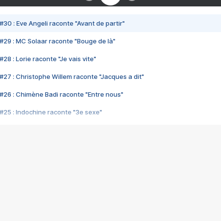
#30 : Eve Angeli raconte "Avant de partir"
#29 : MC Solaar raconte "Bouge de là"
28 : Lorie raconte "Je vais vite"
#27 : Christophe Willem raconte "Jacques a dit"
#26 : Chimène Badi raconte "Entre nous"
#25 : Indochine raconte "3e sexe"
#24 : Zaho raconte "C'est chelou"
#23 : Patrick Bruel raconte "Au café des délices"
#22 : Kyo raconte "Le chemin"
#21 : Nolwenn Leroy raconte "Cassé"
#20 : Patrick Hernandez raconte "Born to be alive"
#19 : Lorie raconte "Près de moi"