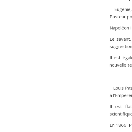
Eugénie, 
Pasteur pou
Napoléon I
Le savant,
suggestion
Il est éga
nouvelle t
Louis Pas
à l’Empereu
Il est fl
scientifiqu
En 1866, P