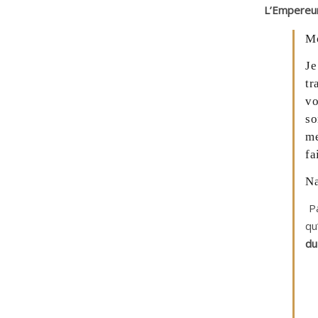
L’Empereur
Mo
Je
tr
vo
so
me
fa
Na
Pa
qu
du