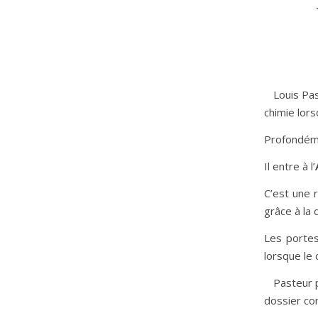
Louis Past
chimie lor
Profondéme
Il entre à l’
C’est une 
grâce à la
Les porte
lorsque le 
Pasteur pa
dossier co