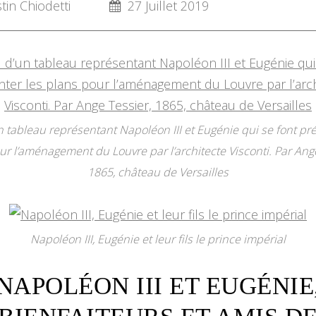
in Chiodetti
27 Juillet 2019
n tableau représentant Napoléon III et Eugénie qui se font pr
ur l’aménagement du Louvre par l’architecte Visconti. Par Ange
1865, château de Versailles
Napoléon III, Eugénie et leur fils le prince impérial
NAPOLÉON III ET EUGÉNIE