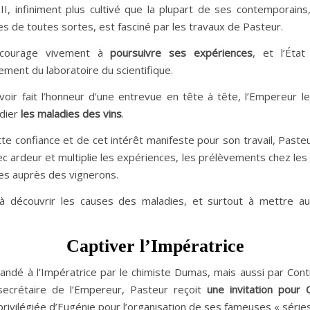
II, infiniment plus cultivé que la plupart de ses contemporain
es de toutes sortes, est fasciné par les travaux de Pasteur.
ourage vivement à
poursuivre ses expériences
, et l’Éta
ement du laboratoire du scientifique.
avoir fait l’honneur d’une entrevue en tête à tête, l’Empereur l
dier
les maladies des vins
.
tte confiance et de cet intérêt manifeste pour son travail, Paste
c ardeur et multiplie les expériences, les prélèvements chez les
es auprès des vignerons.
e à découvrir les causes des maladies, et surtout à mettre a
Captiver l’Impératrice
 à l’Impératrice par le chimiste Dumas, mais aussi par Conti,
secrétaire de l’Empereur, Pasteur reçoit
une invitation pour
rivilégiée d’Eugénie pour l’organisation de ses fameuses « séries