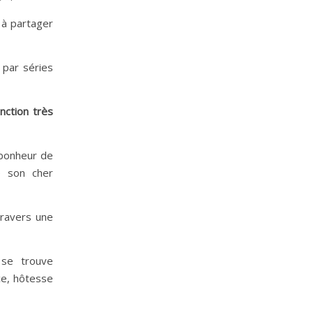
 à partager
 par séries
inction très
 bonheur de
e son cher
travers une
 se trouve
ce, hôtesse