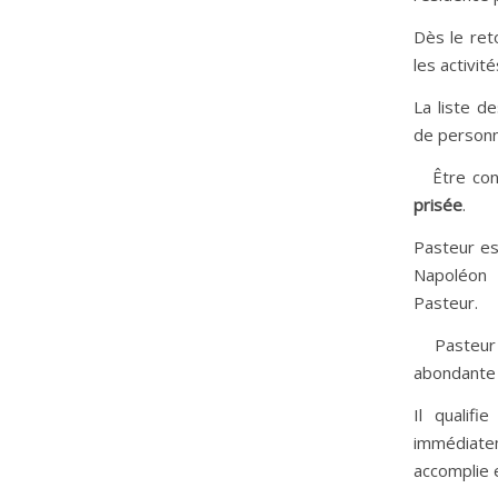
Dès le ret
les activit
La liste d
de personn
Être convi
prisée
.
Pasteur es
Napoléon 
Pasteur.
Pasteur r
abondante
Il qualif
immédiate
accomplie e