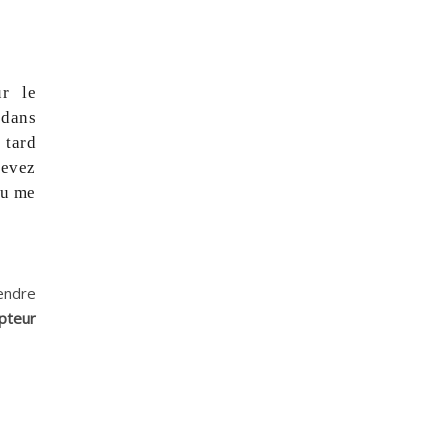
ur le
 dans
 tard
cevez
lu me
rendre
pteur