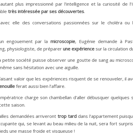
utant plus impressionné par l’intelligence et la curiosité de l’
mble
très intéressée par ses découvertes
.
avec elle des conversations passionnées sur le choléra ou l’
un engouement par la
microscopie
, Eugénie demande à Pas
ng, physiologiste, de préparer
une expérience
sur la circulation d
a petite société puisse observer une goutte de sang au microsco
même sans hésitation avec une aiguille.
isant valoir que les expériences risquent de se renouveler, il a
enouille
ferait aussi bien l’affaire.
l’Impératrice charge son chambellan d’aller débusquer quelques 
 cette saison.
illes demandées arriveront
trop tard
dans l’appartement puisqu
cupante qui, se levant au beau milieu de la nuit, sera fort surpri
ieds une masse froide et visqueuse !