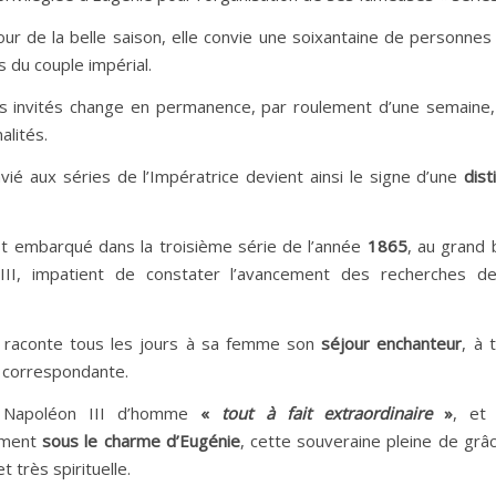
our de la belle saison, elle convie une soixantaine de personnes
és du couple impérial.
es invités change en permanence, par roulement d’une semaine,
alités.
é aux séries de l’Impératrice devient ainsi le signe d’une
dist
t embarqué dans la troisième série de l’année
1865
, au grand
III, impatient de constater l’avancement des recherches d
aconte tous les jours à sa femme son
séjour enchanteur
, à 
 correspondante.
ie Napoléon III d’homme
«
tout à fait extraordinaire
»
, et
ment
sous le charme d’Eugénie
, cette souveraine pleine de grâ
t très spirituelle.