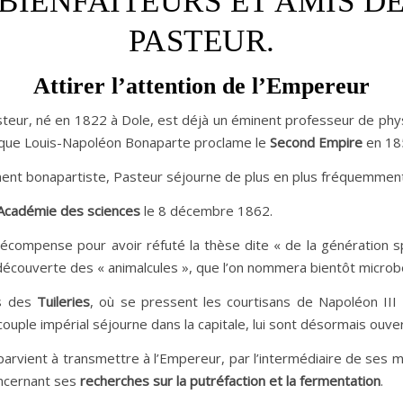
BIENFAITEURS ET AMIS D
PASTEUR.
Attirer l’attention de l’Empereur
eur, né en 1822 à Dole, est déjà un éminent professeur de phy
sque Louis-Napoléon Bonaparte proclame le
Second Empire
en 18
nt bonapartiste, Pasteur séjourne de plus en plus fréquemment 
Académie des sciences
le 8 décembre 1862.
récompense pour avoir réfuté la thèse dite « de la génération 
 découverte des « animalcules », que l’on nommera bientôt microb
s des
Tuileries
, où se pressent les courtisans de Napoléon III
couple impérial séjourne dans la capitale, lui sont désormais ouve
rvient à transmettre à l’Empereur, par l’intermédiaire de ses mi
ncernant ses
recherches sur la putréfaction et la fermentation
.