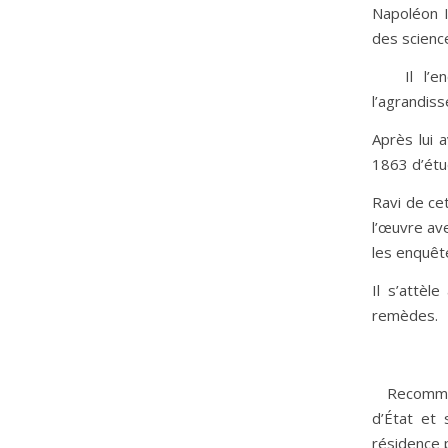
Napoléon I
des scienc
Il l’enc
l’agrandiss
Après lui 
1863 d’étu
Ravi de ce
l’œuvre ave
les enquêt
Il s’attèl
remèdes.
Recommandé
d’État et 
résidence p