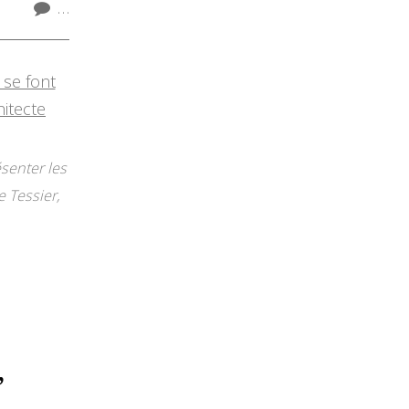
…
ésenter les
 Tessier,
,