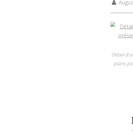
August
Détail d’u
plans po