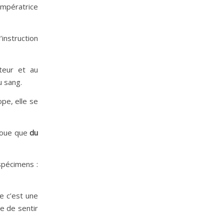
Impératrice
instruction
teur et au
u sang.
pe, elle se
voue que
du
spécimens :
e c’est une
se de sentir