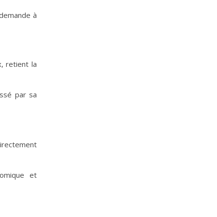
 demande à
 retient la
essé par sa
directement
nomique et