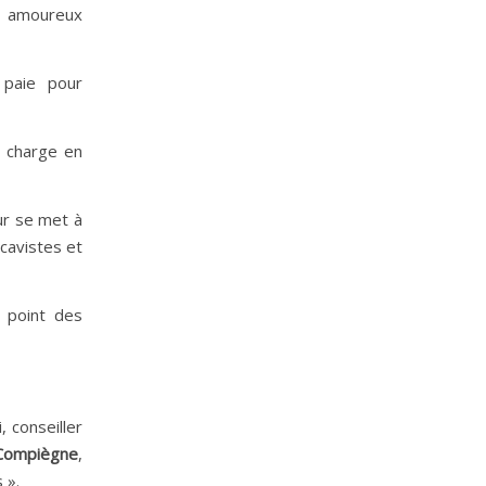
s, amoureux
t paie pour
e charge en
ur se met à
 cavistes et
u point des
 conseiller
 Compiègne
,
 ».