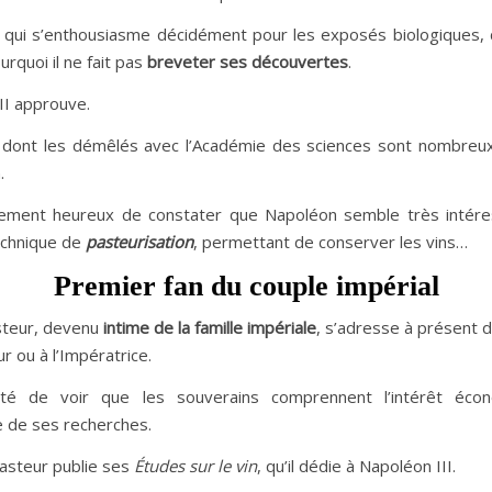
qui s’enthousiasme décidément pour les exposés biologiques,
rquoi il ne fait pas
breveter ses découvertes
.
II approuve.
 dont les démêlés avec l’Académie des sciences sont nombreux,
.
lement heureux de constater que Napoléon semble très intér
echnique de
pasteurisation
, permettant de conserver les vins…
Premier fan du couple impérial
teur, devenu
intime de la famille impériale
, s’adresse à présent 
r ou à l’Impératrice.
atté de voir que les souverains comprennent l’intérêt éco
e de ses recherches.
asteur publie ses
Études sur le vin
, qu’il dédie à Napoléon III.