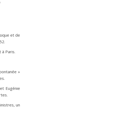
E
sique et de
52.
à Paris.
spontanée »
es.
 et Eugénie
rtes.
nistres, un