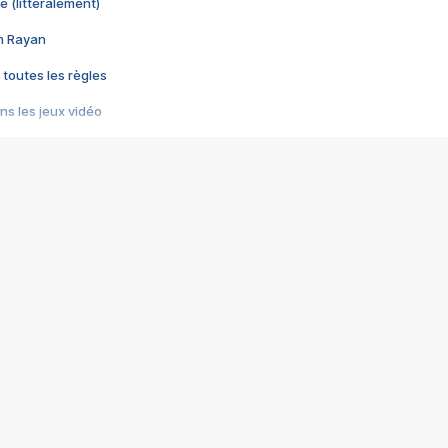
e (littéralement)
im Rayan
 toutes les règles
s les jeux vidéo
us choquant de Rockstar ? - Le scandale BULLY
e plus moche de Steam
du RÊVE tourne au CAUCHEMAR
pendant 8 heures
it… à tort
umiliés par un jeu vidéo
ire - Final Fantasy 8
ti un empire - Age of Empires
story DOFUS