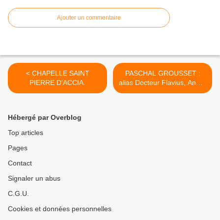
Ajouter un commentaire
< CHAPELLE SAINT
PASCHAL GROUSSET :
PIERRE D'ACCIA.
alias Docteur Flavius, André
Laurie, Philippe Daryl,
Léopold Virey et Tiburce
Moray >
Hébergé par Overblog
Top articles
Pages
Contact
Signaler un abus
C.G.U.
Cookies et données personnelles