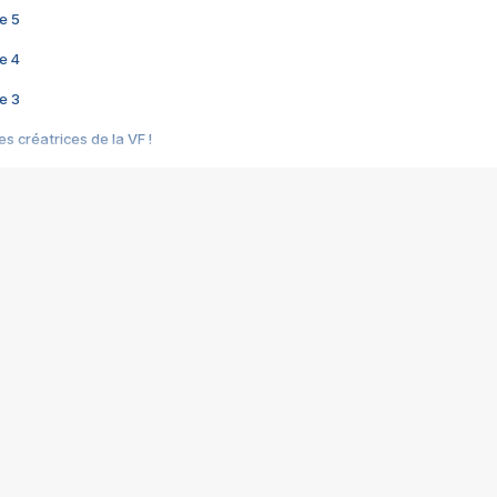
e 5
e 4
e 3
s créatrices de la VF !
e 2
e 1
e Mektoub My Love arrive enfin ! Rencontre avec Shaïn Boumedine et Sal
i : après Toni en famille
elle réalise le bouleversant Dites lui que je l'aime
ais ! Rencontre autour de Vie privée de Rebecca Zlotowski
 de Marguerite, Grave... Rencontre avec Ella Rumpf
 Les Rêveurs, un film intime sur la santé mentale