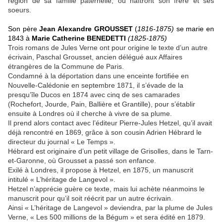
région de sa famille paternelle, où naîtront son frère et ses
soeurs.
Son père
Jean Alexandre GROUSSET
(
1816-1875)
se marie en
1843 à
Marie Catherine BENEDETTI
(1825-1875)
Trois romans de Jules Verne ont pour origine le texte d’un autre
écrivain, Paschal Grousset, ancien délégué aux Affaires
étrangères de la Commune de Paris.
Condamné à la déportation dans une enceinte fortifiée en
Nouvelle-Calédonie en septembre 1871, il s’évade de la
presqu’île Ducos en 1874 avec cinq de ses camarades
(Rochefort, Jourde, Pain, Ballière et Grantille), pour s’établir
ensuite à Londres où il cherche à vivre de sa plume.
Il prend alors contact avec l’éditeur Pierre-Jules Hetzel, qu’il avait
déjà rencontré en 1869, grâce à son cousin Adrien Hébrard le
directeur du journal « Le Temps ».
Hébrard est originaire d’un petit village de Grisolles, dans le Tarn-
et-Garonne, où Grousset a passé son enfance.
Exilé à Londres, il propose à Hetzel, en 1875, un manuscrit
intitulé « L’héritage de Langevol ».
Hetzel n’apprécie guère ce texte, mais lui achète néanmoins le
manuscrit pour qu’il soit réécrit par un autre écrivain.
Ainsi « L’héritage de Langevol » deviendra, par la plume de Jules
Verne, « Les 500 millions de la Bégum » et sera édité en 1879.