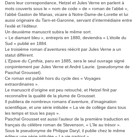
Dans leur correspondance, Hetzel et Jules Verne en parlent à
mots couverts sous le « nom de code » de « roman de l’abbé »,
l’abbé Gaston de Manas, vicaire à Notre-Dame-de-Lorette et lui
aussi originaire du Tarn-et-Garonne, servant d’intermédiaire entre
l’exilé et l’éditeur.
Un deuxième manuscrit subira le même sort.
« Le diamant bleu », entrepris en 1880, deviendra « L’étoile du
Sud » publié en 1884.
Le troisième roman d’aventures réécrit par Jules Verne a un
statut différent.
L'Epave du Cynthia
, paru en 1885, sera le seul ouvrage signé
conjointement par Jules Verne et André Laurie. (pseudonyme de
Paschal Grousset).
Ce roman est publié hors du cycle des « Voyages
extraordinaires ».
Le manuscrit d’origine est peu retouché, et Hetzel finit par
reconnaître la qualité de la plume de Grousset.
Il publiera de nombreux romans d’aventure, d’imagination
scientifique, et une série intitulée « La vie de collège dans tous
les temps et tous les pays ».
Paschal Grousset est aussi l’auteur de la première traduction en
français du célèbre roman de Stevenson, « L’île au trésor ».
Sous le pseudonyme de Philippe Daryl, il publie chez le même
éditeur une série intitulée « La vie partout ».