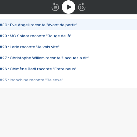
#30 : Eve Angeli raconte "Avant de partir"
#29 : MC Solaar raconte "Bouge de là"
28 : Lorie raconte "Je vais vite"
#27 : Christophe Willem raconte "Jacques a dit"
#26 : Chimène Badi raconte "Entre nous"
#25 : Indochine raconte "3e sexe"
#24 : Zaho raconte "C'est chelou"
#23 : Patrick Bruel raconte "Au café des délices"
#22 : Kyo raconte "Le chemin"
#21 : Nolwenn Leroy raconte "Cassé"
#20 : Patrick Hernandez raconte "Born to be alive"