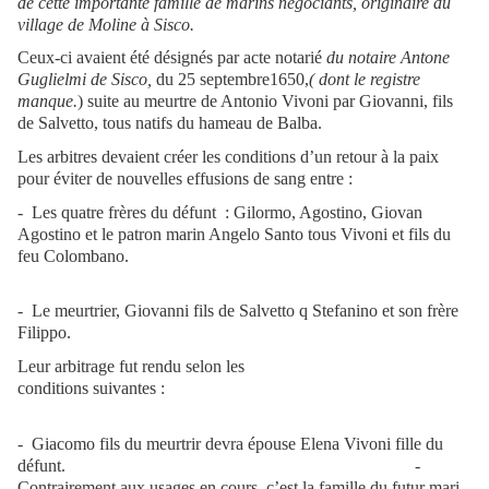
de cette importante famille de marins négociants, originaire du
village de Moline à Sisco.
Ceux-ci avaient été désignés par acte notarié
du notaire Antone
Guglielmi de Sisco,
du 25 septembre1650,
( dont le registre
manque.
) suite au meurtre de Antonio Vivoni par Giovanni, fils
de Salvetto, tous natifs du hameau de Balba.
Les arbitres devaient créer les conditions d’un retour à la paix
pour éviter de nouvelles effusions de sang entre :
- Les quatre frères du défunt : Gilormo, Agostino, Giovan
Agostino et le patron marin Angelo Santo tous Vivoni et fils du
feu Colombano.
- Le meurtrier, Giovanni fils de Salvetto q Stefanino et son frère
Filippo.
Leur arbitrage fut rendu selon les
conditions suivantes :
- Giacomo fils du meurtrir devra épouse Elena Vivoni fille du
défunt.
-
Contrairement aux usages en cours, c’est la famille du futur mari,