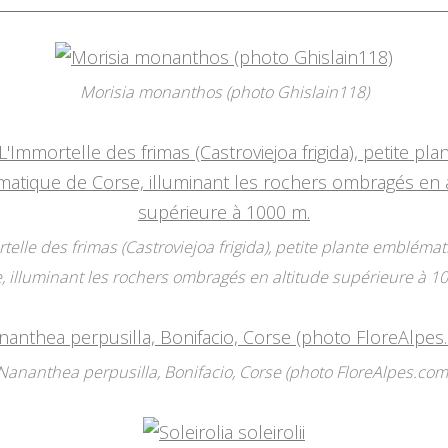
Morisia monanthos (photo Ghislain118)
telle des frimas (Castroviejoa frigida), petite plante embléma
, illuminant les rochers ombragés en altitude supérieure à 1
Nananthea perpusilla, Bonifacio, Corse (photo FloreAlpes.com