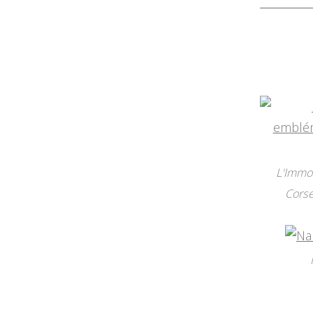
L'Immor
Corse