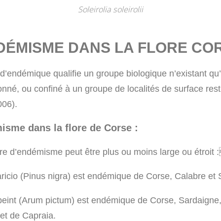
Soleirolia soleirolii
DÉMISME DANS LA FLORE CO
d’endémique qualifie un groupe biologique
n’existant qu
onné, ou confiné à un groupe de localités de surface re
st
006).
isme dans la flore de Corse :
oire d’endémisme peut être plus ou moins larg
e ou étroit :
ricio (
Pinus nigra
) est endémique de
Corse, Calabre et S
eint (
Arum pictum
) est endémique de Corse, Sardaigne
et de Capraia.