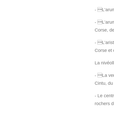
-

L’ar
-

L’ar
Corse, de
-

L’aris
Corse et 
La nivéoll
- 
La ve
Cintu, du
-
Le centr
rochers d