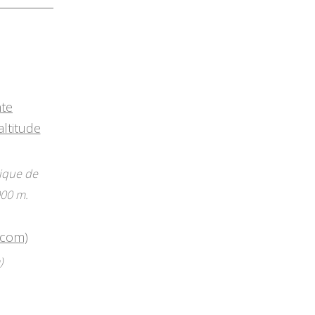
tique de
000 m.
)