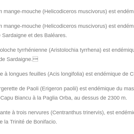
um mange
-
mouche (
Helicodiceros muscivorus
) est endém
um mange
-
mouche (
Helicodiceros muscivorus
) est endé
 Sardaigne et des Baléares.
toloche tyrrhénienne (
Aristolochia tyrrhena
) est
endémiq
de Sardaigne.

e à longues feuilles (
Acis longifolia
) est endémique de
C
rgerette de Paoli
(
Erigeron paolii
) est endémique du mas
 Capu Biancu à la Paglia Orba, au dessus de
2300 m.
ante à trois nervures (
Centranthus trinervis
), est
endémi
e la Trinité de Bonifacio.