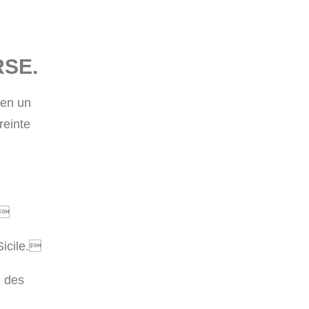
RSE.
’en un
reinte

icile.

, des