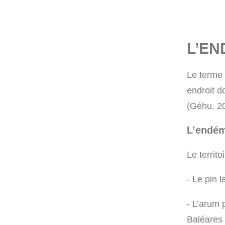
L’EN
Le terme 
endroit
d
(Géhu. 2
L’endém
Le territ
- Le pin la
- L’arum p
Baléares 