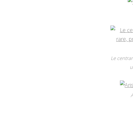
Le centran
u
A