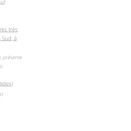
e, présente
o.
s)