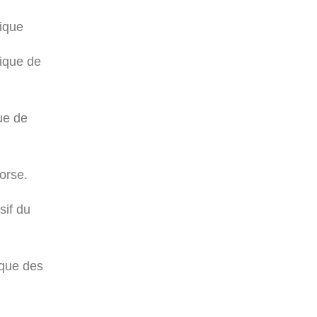
ique
mique
de
ue de
orse.
sif
du
que des