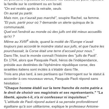
la famille sur le continent ou en Israël.
"On est restés après la retraite, seuls.
On aurait pu partir.
Mais non, ça n'aurait pas marché"
, soupire Rachel, sa femme.
"Et puis, partir pour où ?
demande un alerte quinqua de la
communauté.
Quel est l'endroit au monde où des juifs ont été mieux accueillis
qu'ici ?
e
Même au XVIII
siècle, quand la moitié de l'Europe n'avait
toujours pas accordé le moindre statut aux juifs, et que l'autre les
pourchassait, la Corse était une terre d'accueil pour nous."
Dans l'île, tout le monde connaît l'histoire des "juifs de Paoli".
En 1764, alors que Pasquale Paoli, héros de l'indépendance,
préside aux destinées de l'éphémère république corse, des
israélites italiens sont incités à s'établir dans l'île.
Trois ans plus tard, à ses partisans qui l'interrogent sur le statut à
accorder à ces nouveaux venus, Pasquale Paoli répond sans
hésitation :
"Chaque homme établi sur la terre franche de notre patrie a
le droit de choisir ses magistrats et ses représentants." "La
liberté
, ajoute-t-il,
n'a ni confesseur ni inquisiteur."
"L'attitude de Paoli répond autant à sa pensée profondément
égalitaire qu'à son utilitarisme,
explique le professeur Antoine-