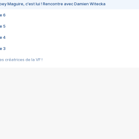
bey Maguire, c'est lui ! Rencontre avec Damien Witecka
e 6
e 5
e 4
e 3
s créatrices de la VF !
e 2
e 1
e Mektoub My Love arrive enfin ! Rencontre avec Shaïn Boumedine et Sal
i : après Toni en famille
elle réalise le bouleversant Dites lui que je l'aime
ais ! Rencontre autour de Vie privée de Rebecca Zlotowski
 de Marguerite, Grave... Rencontre avec Ella Rumpf