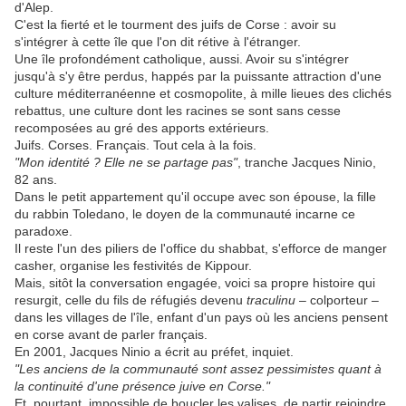
d'Alep.
C'est la fierté et le tourment des juifs de Corse : avoir su
s'intégrer à cette île que l'on dit rétive à l'étranger.
Une île profondément catholique, aussi. Avoir su s'intégrer
jusqu'à s'y être perdus, happés par la puissante attraction d'une
culture méditerranéenne et cosmopolite, à mille lieues des clichés
rebattus, une culture dont les racines se sont sans cesse
recomposées au gré des apports extérieurs.
Juifs. Corses. Français. Tout cela à la fois.
"Mon identité ? Elle ne se partage pas"
, tranche Jacques Ninio,
82 ans.
Dans le petit appartement qu'il occupe avec son épouse, la fille
du rabbin Toledano, le doyen de la communauté incarne ce
paradoxe.
Il reste l'un des piliers de l'office du shabbat, s'efforce de manger
casher, organise les festivités de Kippour.
Mais, sitôt la conversation engagée, voici sa propre histoire qui
resurgit, celle du fils de réfugiés devenu
traculinu
– colporteur –
dans les villages de l'île, enfant d'un pays où les anciens pensent
en corse avant de parler français.
En 2001, Jacques Ninio a écrit au préfet, inquiet.
"Les anciens de la communauté sont assez pessimistes quant à
la continuité d'une présence juive en Corse."
Et, pourtant, impossible de boucler les valises, de partir rejoindre