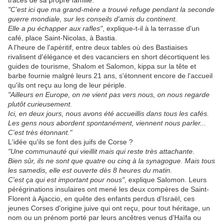
"C'est ici que ma grand-mère a trouvé refuge pendant la seconde
guerre mondiale, sur les conseils d'amis du continent.
Elle a pu échapper aux rafles"
, explique-t-il à la terrasse d'un
café, place Saint-Nicolas, à Bastia.
A l'heure de l'apéritif, entre deux tables où des Bastiaises
rivalisent d'élégance et des vacanciers en short décortiquent les
guides de tourisme, Shalom et Salomon, kippa sur la tête et
barbe fournie malgré leurs 21 ans, s'étonnent encore de l'accueil
qu'ils ont reçu au long de leur périple.
"Ailleurs en Europe, on ne vient pas vers nous, on nous regarde
plutôt curieusement.
Ici, en deux jours, nous avons été accueillis dans tous les cafés.
Les gens nous abordent spontanément, viennent nous parler...
C'est très étonnant."
L'idée qu'ils se font des juifs de Corse ?
"Une communauté qui vieillit mais qui reste très attachante.
Bien sûr, ils ne sont que quatre ou cinq à la synagogue. Mais tous
les samedis, elle est ouverte dès 8 heures du matin.
C'est ça qui est important pour nous"
, explique Salomon. Leurs
pérégrinations insulaires ont mené les deux compères de Saint-
Florent à Ajaccio, en quête des enfants perdus d'Israël, ces
jeunes Corses d'origine juive qui ont reçu, pour tout héritage, un
nom ou un prénom porté par leurs ancêtres venus d'Haïfa ou