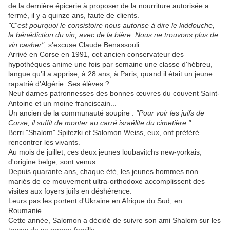
de la dernière épicerie à proposer de la nourriture autorisée a
fermé, il y a quinze ans, faute de clients.
"C'est pourquoi le consistoire nous autorise à dire le kiddouche,
la bénédiction du vin, avec de la bière. Nous ne trouvons plus de
vin casher",
s'excuse Claude Benassouli.
Arrivé en Corse en 1991, cet ancien conservateur des
hypothèques anime une fois par semaine une classe d'hébreu,
langue qu'il a apprise, à 28 ans, à Paris, quand il était un jeune
rapatrié d'Algérie. Ses élèves ?
Neuf dames patronnesses des bonnes œuvres du couvent Saint-
Antoine et un moine franciscain...
Un ancien de la communauté soupire :
"Pour voir les juifs de
Corse, il suffit de monter au carré israélite du cimetière."
Berri "Shalom" Spitezki et Salomon Weiss, eux, ont préféré
rencontrer les vivants.
Au mois de juillet, ces deux jeunes loubavitchs new-yorkais,
d'origine belge, sont venus.
Depuis quarante ans, chaque été, les jeunes hommes non
mariés de ce mouvement ultra-orthodoxe accomplissent des
visites aux foyers juifs en déshérence.
Leurs pas les portent d'Ukraine en Afrique du Sud, en
Roumanie...
Cette année, Salomon a décidé de suivre son ami Shalom sur les
traces de sa propre famille.