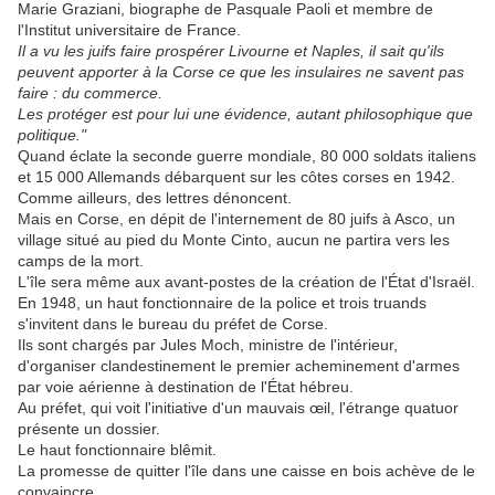
Marie Graziani, biographe de Pasquale Paoli et membre de
l'Institut universitaire de France.
Il a vu les juifs faire prospérer Livourne et Naples, il sait qu'ils
peuvent apporter à la Corse ce que les insulaires ne savent pas
faire : du
commerce.
Les protéger est pour lui une évidence, autant philosophique que
politique."
Quand éclate la seconde guerre mondiale, 80 000 soldats italiens
et 15 000 Allemands débarquent sur les côtes corses en 1942.
Comme ailleurs, des lettres dénoncent.
Mais en Corse, en dépit de l'internement de 80 juifs à Asco, un
village situé au pied du Monte Cinto, aucun ne partira vers les
camps de la mort.
L'île sera même aux avant-postes de la création de l'État d'Israël.
En 1948, un haut fonctionnaire de la police et trois truands
s'invitent dans le bureau du préfet de Corse.
Ils sont chargés par Jules Moch, ministre de l'intérieur,
d'organiser clandestinement le premier acheminement d'armes
par voie aérienne à destination de l'État hébreu.
Au préfet, qui voit l'initiative d'un mauvais œil, l'étrange quatuor
présente un dossier.
Le haut fonctionnaire blêmit.
La promesse de quitter l'île dans une caisse en bois achève de le
convaincre.