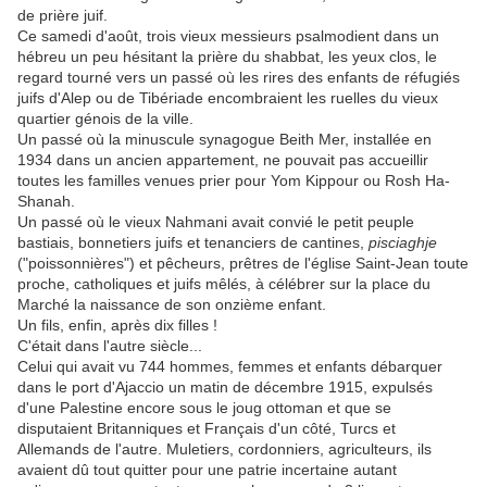
de prière juif.
Ce samedi d'août, trois vieux messieurs psalmodient dans un
hébreu un peu hésitant la prière du shabbat, les yeux clos, le
regard tourné vers un passé où les rires des enfants de réfugiés
juifs d'Alep ou de Tibériade encombraient les ruelles du vieux
quartier génois de la ville.
Un passé où la minuscule synagogue Beith Mer, installée en
1934 dans un ancien appartement, ne pouvait pas accueillir
toutes les familles venues prier pour Yom Kippour ou Rosh Ha-
Shanah.
Un passé où le vieux Nahmani avait convié le petit peuple
bastiais, bonnetiers juifs et tenanciers de cantines,
pisciaghje
("poissonnières") et pêcheurs, prêtres de l'église Saint-Jean toute
proche, catholiques et juifs mêlés, à célébrer sur la place du
Marché la naissance de son onzième enfant.
Un fils, enfin, après dix filles !
C'était dans l'autre siècle...
Celui qui avait vu 744 hommes, femmes et enfants débarquer
dans le port d'Ajaccio un matin de décembre 1915, expulsés
d'une Palestine encore sous le joug ottoman et que se
disputaient Britanniques et Français d'un côté, Turcs et
Allemands de l'autre. Muletiers, cordonniers, agriculteurs, ils
avaient dû tout quitter pour une patrie incertaine autant