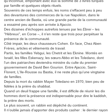
qu'inconnue, emportant avec eux la somme de 3 livres turques
par famille et quelques objets rituels.
Souvenirs de ces temps enfuis, les noms s'effacent peu à peu
des devantures des commerces de la rue Napoléon, dans le
centre ancien de Bastia, où une grande partie de la communauté
a essaimé peu après son arrivée à Ajaccio.
Des dizaines d'échoppes autrefois tenues par les
Ebrei
– les
"Hébreux", en Corse –, il n'en reste que trois pour perpétuer la
présence de la communauté.
Côté impair, les deux chausseurs Cohen. En face, Chez Aben
Frères, articles et vêtements de travail.
Partis, les familles Yebgui, les Chetrit et les Eknine. Montés en
Israël, les filles Eskenazy, les sœurs Abbo et les Toledano, dont
l'un des patriarches deviendra ministre du culte du premier
gouvernement de David Ben Gourion. Entre Ajaccio, Saint-
Florent, L'Ile-Rousse ou Bastia, il ne reste plus qu'une vingtaine
de familles.
Depuis la mort du rabbin Mayer Toledano en 1970, bien peu de
fidèles à la prière du shabbat.
Quand un deuil frappe une famille, il est difficile de réunir les dix
hommes dont la présence est indispensable pour dire le kaddish,
la prière des morts.
Le plus souvent, un rabbin est dépêché du continent.
Il n'oublie jamais d'apporter des produits casher : le dernier rayon