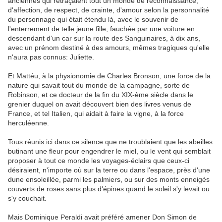
anciennes qui retraçaient tout un monde de reconnaissance,
d'affection, de respect, de crainte, d'amour selon la personnalité
du personnage qui était étendu là, avec le souvenir de
l'enterrement de telle jeune fille, fauchée par une voiture en
descendant d'un car sur la route des Sanguinaires, à dix ans,
avec un prénom destiné à des amours, mêmes tragiques qu'elle
n'aura pas connus: Juliette.
Et Mattéu, à la physionomie de Charles Bronson, une force de la
nature qui savait tout du monde de la campagne, sorte de
Robinson, et ce docteur de la fin du XIX-ème siècle dans le
grenier duquel on avait découvert bien des livres venus de
France, et tel Italien, qui aidait à faire la vigne, à la force
herculéenne.
Tous réunis ici dans ce silence que ne troublaient que les abeilles
butinant une fleur pour engendrer le miel, ou le vent qui semblait
proposer à tout ce monde les voyages-éclairs que ceux-ci
désiraient, n'importe où sur la terre ou dans l'espace, près d'une
dune ensoleillée, parmi les palmiers, ou sur des monts enneigés
couverts de roses sans plus d'épines quand le soleil s'y levait ou
s'y couchait.
Mais Dominique Peraldi avait préféré amener Don Simon de