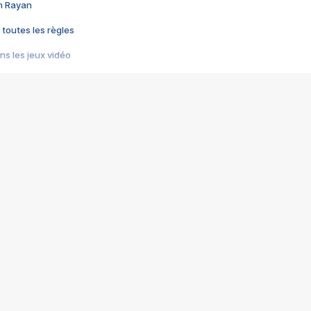
im Rayan
 toutes les règles
s les jeux vidéo
us choquant de Rockstar ? - Le scandale BULLY
e plus moche de Steam
du RÊVE tourne au CAUCHEMAR
pendant 8 heures
it… à tort
umiliés par un jeu vidéo
ire - Final Fantasy 8
ti un empire - Age of Empires
story DOFUS
tard, il crée l'un des pires jeux de tous les temps, MindsEye.