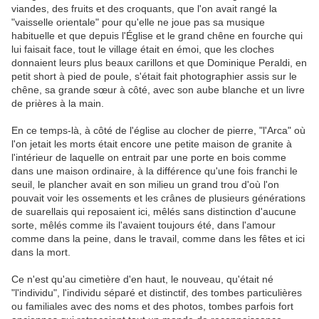
viandes, des fruits et des croquants, que l'on avait rangé la
"vaisselle orientale" pour qu'elle ne joue pas sa musique
habituelle et que depuis l'Église et le grand chêne en fourche qui
lui faisait face, tout le village était en émoi, que les cloches
donnaient leurs plus beaux carillons et que Dominique Peraldi, en
petit short à pied de poule, s'était fait photographier assis sur le
chêne, sa grande sœur à côté, avec son aube blanche et un livre
de prières à la main.
En ce temps-là, à côté de l'église au clocher de pierre, "l'Arca" où
l'on jetait les morts était encore une petite maison de granite à
l'intérieur de laquelle on entrait par une porte en bois comme
dans une maison ordinaire, à la différence qu'une fois franchi le
seuil, le plancher avait en son milieu un grand trou d'où l'on
pouvait voir les ossements et les crânes de plusieurs générations
de suarellais qui reposaient ici, mêlés sans distinction d'aucune
sorte, mêlés comme ils l'avaient toujours été, dans l'amour
comme dans la peine, dans le travail, comme dans les fêtes et ici
dans la mort.
Ce n'est qu'au cimetière d'en haut, le nouveau, qu'était né
"l'individu", l'individu séparé et distinctif, des tombes particulières
ou familiales avec des noms et des photos, tombes parfois fort