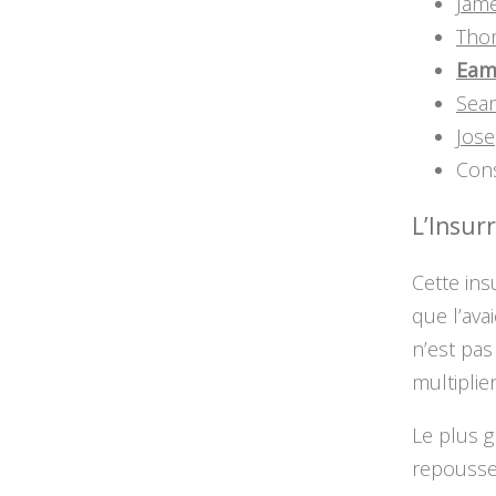
Jam
Thom
Eam
Sea
Jose
Cons
L’Insur
Cette ins
que l’ava
n’est pas
multiplier
Le plus g
repousser