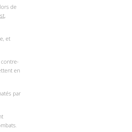
lors de
st
,
e, et
 contre-
ettent en
matés par
nt
combats.