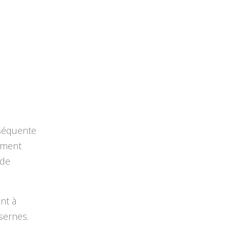
nséquente
vement
 de
ent à
sernes.