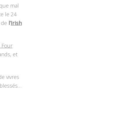
 que mal
e le 24
 de
l’
Irish
s Four
ands, et
de vivres
 blessés…