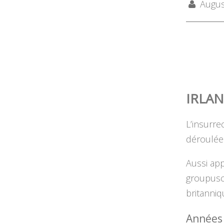
August
IRLAN
L’insurre
déroulée
Aussi ap
groupuscu
britanniq
Années 1