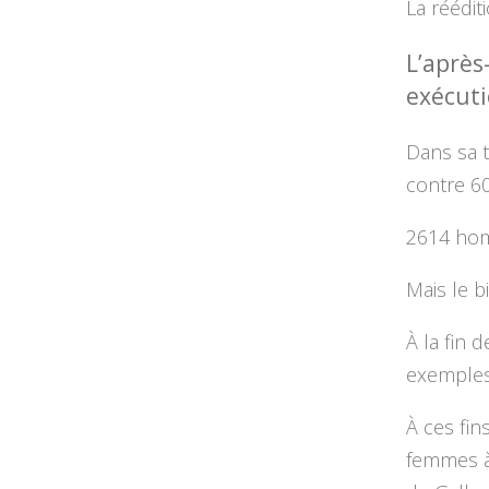
La réédit
L’après
exécuti
Dans sa t
contre 60
2614 hom
Mais le b
À la fin 
exemples 
À ces fin
femmes 