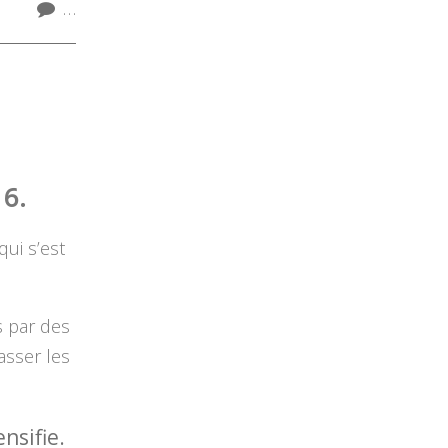
…
6.
qui s’est
s par des
asser les
nsifie.