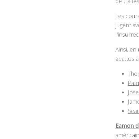
de Galles
Les cours
jugent av
l’insurrec
Ainsi, e
abattus à
Thom
Patr
Jose
Jam
Sea
Eamon d
américai