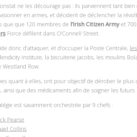
onstat ne les décourage pas : ils parviennent tant bien
visionner en armes, et décident de déclencher la révolt
lors que que 120 membres de
l’Irish Citizen Army
et 700
rs
Force défilent dans O’Connell Street.
ide donc d’attaquer, et d’occuper la Poste Centrale,
le
Mendicity Institute, la biscuiterie Jacobs, les moulins Bol
de Westland Row.
s quant à elles, ont pour objectif de dérober le plus 
, ainsi que des médicaments afin de soigner les futurs
atégie est savamment orchestrée par 9 chefs :
ick Pearse
ael Collins