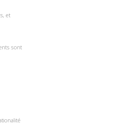
s, et
ents sont
tionalité