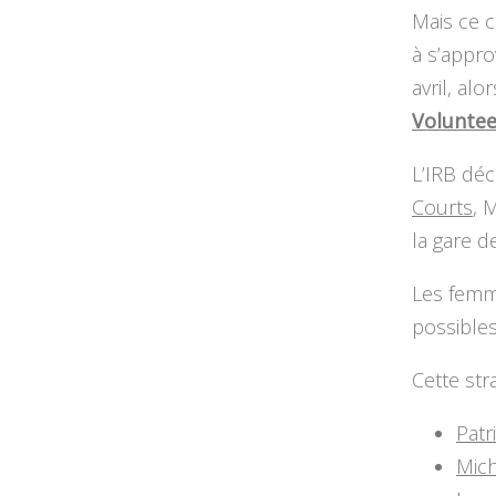
Mais ce c
à s’appro
avril, a
Voluntee
L’IRB déc
Courts
, 
la gare 
Les femme
possibles
Cette str
Patr
Mich