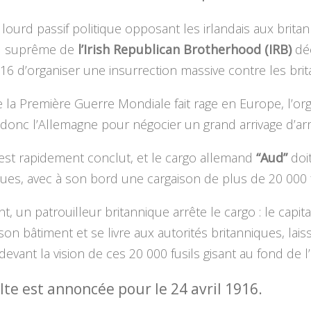
 lourd passif politique opposant les irlandais aux brita
il suprême de
l’Irish Republican Brotherhood (IRB)
dé
916 d’organiser une insurrection massive contre les bri
 la Première Guerre Mondiale fait rage en Europe, l’org
donc l’Allemagne pour négocier un grand arrivage d’ar
est rapidement conclut, et le cargo allemand
“Aud”
doit
es, avec à son bord une cargaison de plus de 20 000 f
, un patrouilleur britannique arrête le cargo : le capit
on bâtiment et se livre aux autorités britanniques, lais
 devant la vision de ces 20 000 fusils gisant au fond de l
lte est annoncée pour le 24 avril 1916.