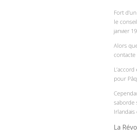
Fort d’un
le conse
janvier 1
Alors que
contacte 
L’accord 
pour Pâqu
Cependant
saborde s
Irlandais
La Révo