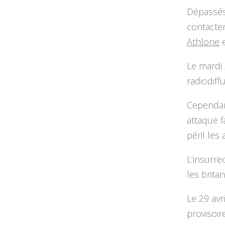
Dépassés 
contacte
Athlone
e
Le mardi 
radiodiff
Cependant
attaque f
péril les 
L’insurre
les brita
Le 29 avr
provisoir