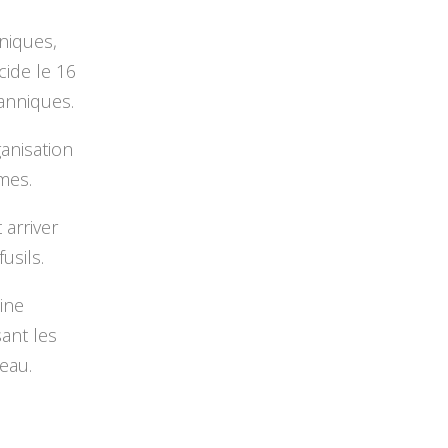
nniques,
cide le 16
tanniques.
anisation
mes.
 arriver
usils.
aine
sant les
’eau.