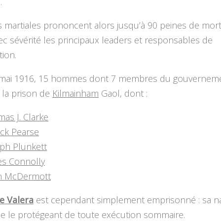
.
 martiales prononcent alors jusqu’à 90 peines de mort
ec sévérité les principaux leaders et responsables de
tion.
n mai 1916, 15 hommes dont 7 membres du gouvernem
 la prison de
Kilmainham
Gaol, dont :
as J. Clarke
ick Pearse
ph Plunkett
es Connolly
n McDermott
e Valera
est cependant simplement emprisonné : sa na
ne le protégeant de toute exécution sommaire.