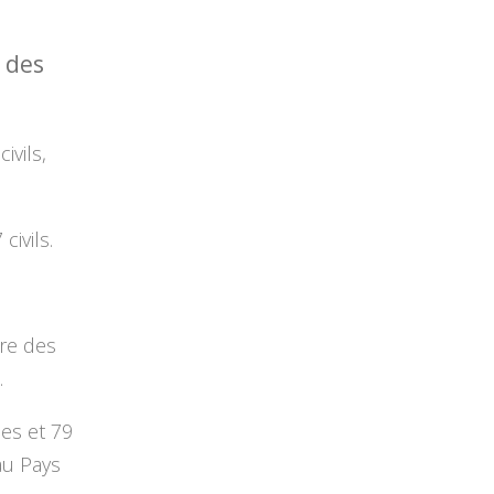
 des
ivils,
ivils.
ire des
.
mes et 79
au Pays