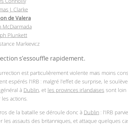
es Connolly
as J. Clarke
on de Valera
n McDiarmada
ph Plunkett
tance Markievicz
rection s’essouffle rapidement.
urrection est particulièrement violente mais moins co
ient espérés l’IRB : malgré l’effet de surprise, le soulè
 général à
Dublin
, et
les provinces irlandaises
sont loin
 les actions.
ros de la bataille se déroule donc à
Dublin
: l’IRB parvi
 les assauts des britanniques, et attaque quelques ca