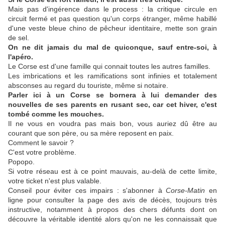
Mais pas d'ingérence dans le process : la critique circule en
circuit fermé et pas question qu'un corps étranger, même habillé
d'une veste bleue chino de pêcheur identitaire, mette son grain
de sel.
On ne dit jamais du mal de quiconque, sauf entre-soi, à
l'apéro.
Le Corse est d'une famille qui connait toutes les autres familles.
Les imbrications et les ramifications sont infinies et totalement
absconses au regard du touriste, même si notaire.
Parler ici à un Corse se bornera à lui demander des
nouvelles de ses parents en rusant sec, car cet hiver, c'est
tombé comme les mouches.
Il ne vous en voudra pas mais bon, vous auriez dû être au
courant que son père, ou sa mère reposent en paix.
Comment le savoir ?
C'est votre problème.
Popopo.
Si votre réseau est à ce point mauvais, au-delà de cette limite,
votre ticket n'est plus valable.
Conseil pour éviter ces impairs : s'abonner à
Corse-Matin
en
ligne pour consulter la page des avis de décès, toujours très
instructive, notamment à propos des chers défunts dont on
découvre la véritable identité alors qu'on ne les connaissait que