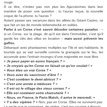
rouge.
À ce titre, n'imitez pas non plus les Ajaccien/nes dans leur
manière de poser une question : tu l'auras reçue, la nouvelle
coque de l'a-phone, tu l'auras ?
Autant passer ses vacances dans les allées du Géant Casino, ce
que fait un tas de monde birkenstocké en soldes.
Parler à un Corse c'est savoir décoder certaines parades
: –
si un Corse, sur la plage, dit qu'il est dans l'immobilier, c'est qu'il
garde les clés des villas en location –
mais aussi prévenir les
gaffes.
Débarqué avec phantasmes multiples sur l'île et ses habitants, le
touriste qui se sait surveillé comme la granajola sur le feu, les
accumule avec l'entrain incongru d'une majorette en roue libre.
«
Je peux payer en euros français ?
»
«
Je croyais qu'en Corse on faisait ce qu'on voulait
! »
«
Vous êtes un vrai Corse ?
»
«
Vous avez du saucisson d'âne ?
»
«
C'est combien le demi-abricot ?
»
«
C'est une année à méduses ?
»
«
Il est où le village des vieux corses ?
»
«
Elle est comment votre charcuterie ?
»
«
Nous, en France, le
Paris-Match
, il arrive le mercredi.
»
«
Y a des vipères ?
»
Non, pas en Corse. Elles ne survivent pas.
La seule que je connaisse, de vipère, c'est ma cousine à Ajaccio.