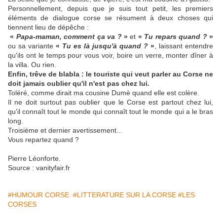
Personnellement, depuis que je suis tout petit, les premiers
éléments de dialogue corse se résument à deux choses qui
tiennent lieu de dépêche :
«
Papa-maman, comment ça va ?
»
et
«
Tu repars quand ?
»
ou sa variante
«
Tu es là jusqu'à quand ?
»
, laissant entendre
qu'ils ont le temps pour vous voir, boire un verre, monter dîner à
la villa. Ou rien.
Enfin, trêve de blabla : le touriste qui veut parler au Corse ne
doit jamais oublier qu'il n'est pas chez lui.
Toléré, comme dirait ma cousine Dumè quand elle est colère.
Il ne doit surtout pas oublier que le Corse est partout chez lui,
qu'il connaît tout le monde qui connaît tout le monde qui a le bras
long.
Troisième et dernier avertissement...
Vous repartez quand ?
Pierre Léonforte.
Source : vanityfair.fr
#HUMOUR CORSE.
#LITTERATURE SUR LA CORSE
#LES
CORSES