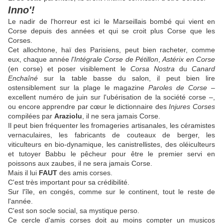
Inno'!
Le nadir de l'horreur est ici le Marseillais bombé qui vient en
Corse depuis des années et qui se croit plus Corse que les
Corses.
Cet allochtone, haï des Parisiens, peut bien racheter, comme
eux, chaque année
l'Intégrale Corse de Pétillon
,
Astérix en Corse
(en corse) et poser visiblement le
Corsa Nostra
du
Canard
Enchaîné
sur la table basse du salon, il peut bien lire
ostensiblement sur la plage le magazine
Paroles de Corse
–
excellent numéro de juin sur l'ubérisation de la société corse –,
ou encore apprendre par cœur le dictionnaire des
Injures Corses
compilées par
Araziolu
, il ne sera jamais Corse.
Il peut bien fréquenter les fromageries artisanales, les céramistes
vernaculaires, les fabricants de couteaux de berger, les
viticulteurs en bio-dynamique, les canistrellistes, des oléiculteurs
et tutoyer Babbu le pêcheur pour être le premier servi en
poissons aux zaubes, il ne sera jamais Corse.
Mais il lui
FAUT
des amis corses.
C'est très important pour sa crédibilité.
Sur l'île, en congés, comme sur le continent, tout le reste de
l'année.
C'est son socle social, sa mystique perso.
Ce cercle d'amis corses doit au moins compter un musicos