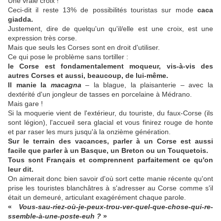
Une vraie croix !
Ceci-dit il reste 13% de possibilités touristas sur mode
caca
giadda.
Justement, dire de quelqu'un qu'il/elle est une croix, est une
expression très corse.
Mais que seuls les Corses sont en droit d'utiliser.
Ce qui pose le problème sans tortiller :
le Corse est fondamentalement moqueur, vis-à-vis des
autres Corses et aussi, beaucoup, de lui-même.
Il manie la
macagna
– la blague, la plaisanterie – avec la
dextérité d'un jongleur de tasses en porcelaine à Médrano.
Mais gare !
Si la moquerie vient de l'extérieur, du touriste, du faux-Corse (ils
sont légion), l'accueil sera glacial et vous finirez rouge de honte
et par raser les murs jusqu'à la onzième génération.
Sur le terrain des vacances, parler à un Corse est aussi
facile que parler à un Basque, un Breton ou un Touquetois.
Tous sont Français et comprennent parfaitement ce qu'on
leur dit.
On aimerait donc bien savoir d'où sort cette manie récente qu'ont
prise les touristes blanchâtres à s'adresser au Corse comme s'il
était un demeuré, articulant exagérément chaque parole.
«
Vous-sau-riez-où-je-peux-trou-ver-quel-que-chose-qui-re-
ssemble-à-une-poste-euh ?
»