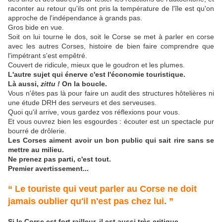
raconter au retour qu'ils ont pris la température de l'île est qu'on
approche de l'indépendance à grands pas.
Gros bide en vue.
Soit on lui tourne le dos, soit le Corse se met à parler en corse
avec les autres Corses, histoire de bien faire comprendre que
l'impétrant s'est empêtré.
Couvert de ridicule, mieux que le goudron et les plumes.
L'autre sujet qui énerve c'est l'économie touristique.
Là aussi,
zittu !
On la boucle.
Vous n'êtes pas là pour faire un audit des structures hôtelières ni
une étude DRH des serveurs et des serveuses.
Quoi qu'il arrive, vous gardez vos réflexions pour vous.
Et vous ouvrez bien les esgourdes : écouter est un spectacle pur
bourré de drôlerie.
Les Corses aiment avoir un bon public qui sait rire sans se
mettre au milieu.
Ne prenez pas parti, c'est tout.
Premier avertissement...
“
Le touriste qui veut parler au Corse ne doit
jamais oublier qu'il n'est pas chez lui. ”
Si le Corse est fort railleur, il est aussi très critique.