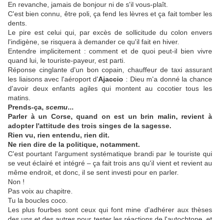
En revanche, jamais de bonjour ni de s'il vous-plaît.
C'est bien connu, être poli, ça fend les lèvres et ça fait tomber les
dents.
Le pire est celui qui, par excès de sollicitude du colon envers
l'indigène, se risquera à demander ce qu'il fait en hiver.
Entendre implicitement : comment et de quoi peut-il bien vivre
quand lui, le touriste-payeur, est parti.
Réponse cinglante d'un bon copain, chauffeur de taxi assurant
les liaisons avec l'aéroport d'
Ajaccio
: Dieu m'a donné la chance
d'avoir deux enfants agiles qui montent au cocotier tous les
matins.
Prends-ça,
scemu
...
Parler à un Corse, quand on est un brin malin, revient à
adopter l'attitude des trois singes de la sagesse.
Rien vu, rien entendu, rien dit.
Ne rien dire de la politique, notamment.
C'est pourtant l'argument systématique brandi par le touriste qui
se veut éclairé et intégré – ça fait trois ans qu'il vient et revient au
même endroit, et donc, il se sent investi pour en parler.
Non !
Pas voix au chapitre.
Tu la boucles coco.
Les plus fourbes sont ceux qui font mine d'adhérer aux thèses
des uns et des autres pour tester les réactions de l'autochtone, et