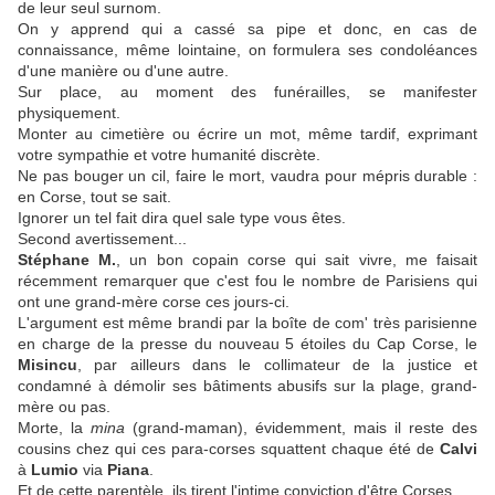
de leur seul surnom.
On y apprend qui a cassé sa pipe et donc, en cas de
connaissance, même lointaine, on formulera ses condoléances
d'une manière ou d'une autre.
Sur place, au moment des funérailles, se manifester
physiquement.
Monter au cimetière ou écrire un mot, même tardif, exprimant
votre sympathie et votre humanité discrète.
Ne pas bouger un cil, faire le mort, vaudra pour mépris durable :
en Corse, tout se sait.
Ignorer un tel fait dira quel sale type vous êtes.
Second avertissement...
Stéphane M.
, un bon copain corse qui sait vivre, me faisait
récemment remarquer que c'est fou le nombre de Parisiens qui
ont une grand-mère corse ces jours-ci.
L'argument est même brandi par la boîte de com' très parisienne
en charge de la presse du nouveau 5 étoiles du Cap Corse, le
Misincu
, par ailleurs dans le collimateur de la justice et
condamné à démolir ses bâtiments abusifs sur la plage, grand-
mère ou pas.
Morte, la
mina
(grand-maman), évidemment, mais il reste des
cousins chez qui ces para-corses squattent chaque été de
Calvi
à
Lumio
via
Piana
.
Et de cette parentèle, ils tirent l'intime conviction d'être Corses.