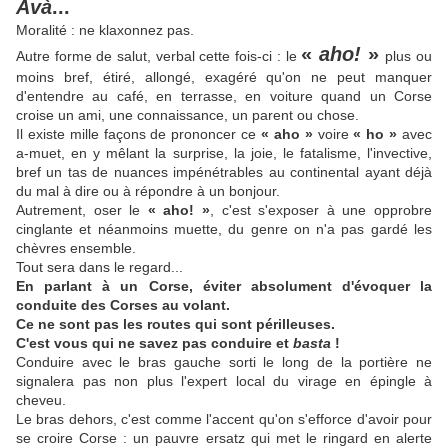
Avà
...
Moralité : ne klaxonnez pas.
«
aho!
»
Autre forme de salut, verbal cette fois-ci : le
plus ou
moins bref, étiré, allongé, exagéré qu'on ne peut manquer
d'entendre au café, en terrasse, en voiture quand un Corse
croise un ami, une connaissance, un parent ou chose.
Il existe mille façons de prononcer ce
« aho »
voire
« ho »
avec
a-muet, en y mêlant la surprise, la joie, le fatalisme, l'invective,
bref un tas de nuances impénétrables au continental ayant déjà
du mal à dire ou à répondre à un bonjour.
Autrement, oser le
« aho! »
, c'est s'exposer à une opprobre
cinglante et néanmoins muette, du genre on n'a pas gardé les
chèvres ensemble.
Tout sera dans le regard...
En parlant à un Corse, éviter absolument d'évoquer la
conduite des Corses au volant.
Ce ne sont pas les routes qui sont périlleuses.
C'est vous qui ne savez pas conduire et
basta
!
Conduire avec le bras gauche sorti le long de la portière ne
signalera pas non plus l'expert local du virage en épingle à
cheveu.
Le bras dehors, c'est comme l'accent qu'on s'efforce d'avoir pour
se croire Corse : un pauvre ersatz qui met le ringard en alerte