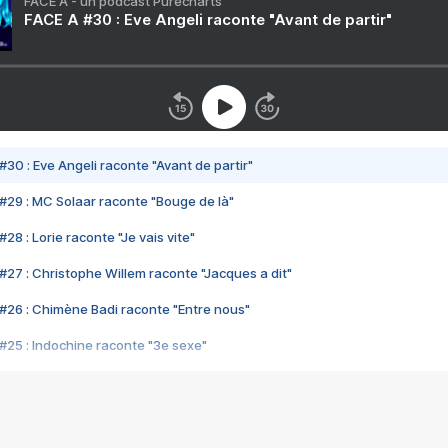
FACE A - un podcast Purecharts
FACE A #30 : Eve Angeli raconte "Avant de partir"
#30 : Eve Angeli raconte "Avant de partir"
#29 : MC Solaar raconte "Bouge de là"
28 : Lorie raconte "Je vais vite"
#27 : Christophe Willem raconte "Jacques a dit"
#26 : Chimène Badi raconte "Entre nous"
#25 : Indochine raconte "3e sexe"
#24 : Zaho raconte "C'est chelou"
#23 : Patrick Bruel raconte "Au café des délices"