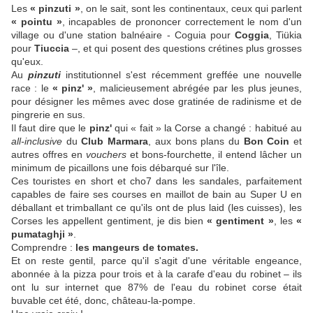
Les
« pinzuti »
, on le sait, sont les continentaux, ceux qui parlent
« pointu »
, incapables de prononcer correctement le nom d'un
village ou d'une station balnéaire - Coguia pour
Coggia
, Tiükia
pour
Tiuccia
–, et qui posent des questions crétines plus grosses
qu'eux.
Au
pinzuti
institutionnel s'est récemment greffée une nouvelle
race : le
« pinz' »
, malicieusement abrégée par les plus jeunes,
pour désigner les mêmes avec dose gratinée de radinisme et de
pingrerie en sus.
Il faut dire que le
pinz'
qui « fait » la Corse a changé : habitué au
all-inclusive
du
Club Marmara
, aux bons plans du
Bon Coin
et
autres offres en
vouchers
et bons-fourchette, il entend lâcher un
minimum de picaillons une fois débarqué sur l'île.
Ces touristes en short et cho7 dans les sandales, parfaitement
capables de faire ses courses en maillot de bain au Super U en
déballant et trimballant ce qu'ils ont de plus laid (les cuisses), les
Corses les appellent gentiment, je dis bien
« gentiment »
, les
«
pumataghji »
.
Comprendre :
les mangeurs de tomates.
Et on reste gentil, parce qu'il s'agit d'une véritable engeance,
abonnée à la pizza pour trois et à la carafe d'eau du robinet – ils
ont lu sur internet que 87% de l'eau du robinet corse était
buvable cet été, donc, château-la-pompe.