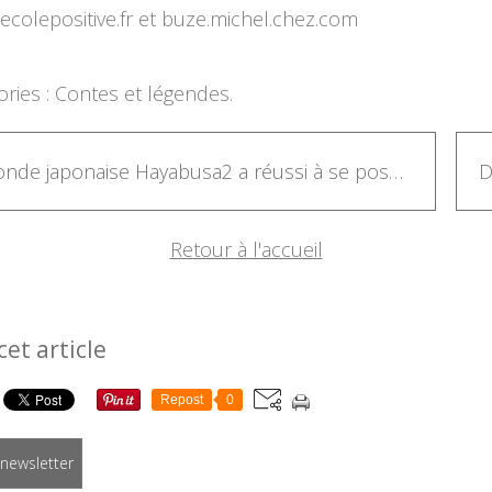
ecolepositive.fr et buze.michel.chez.com
ries :
Contes et légendes.
La sonde japonaise Hayabusa2 a réussi à se poser sur un astéroïde à 300 millions de kilomètres de la Terre
Retour à l'accueil
cet article
Repost
0
a newsletter