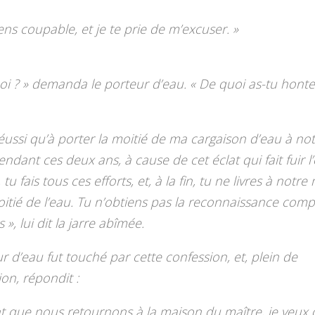
ens coupable, et je te prie de m’excuser. »
i ? » demanda le porteur d’eau. « De quoi as-tu honte
 réussi qu’à porter la moitié de ma cargaison d’eau à no
endant ces deux ans, à cause de cet éclat qui fait fuir l
tu fais tous ces efforts, et, à la fin, tu ne livres à notre
itié de l’eau. Tu n’obtiens pas la reconnaissance comp
s », lui dit la jarre abîmée.
r d’eau fut touché par cette confession, et, plein de
on, répondit :
t que nous retournons à la maison du maître, je veux 