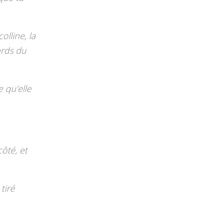
olline, la
bords du
e qu’elle
côté, et
tiré