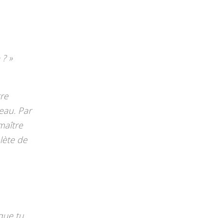
 ? »
tre
’eau. Par
 maître
lète de
que tu