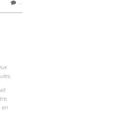
…
eux
ules.
ait
re,
n en