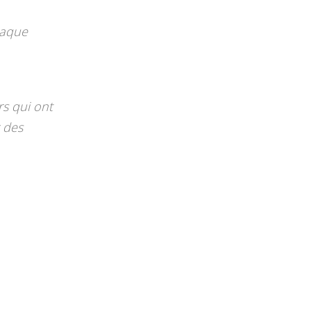
haque
rs qui ont
r des