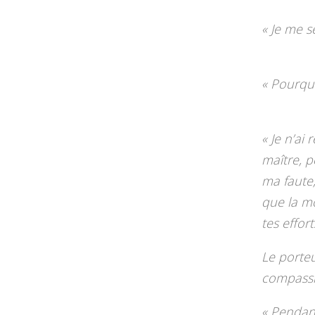
« Je me s
« Pourquo
« Je n’ai
maître, p
ma faute, 
que la mo
tes effort
Le porteu
compassi
« Pendan