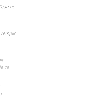
d’eau ne
à remplir
it
de ce
u