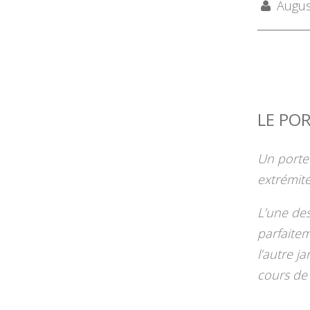
August
LE POR
Un porte
extrémité
L’une des
parfaite
l’autre j
cours de 