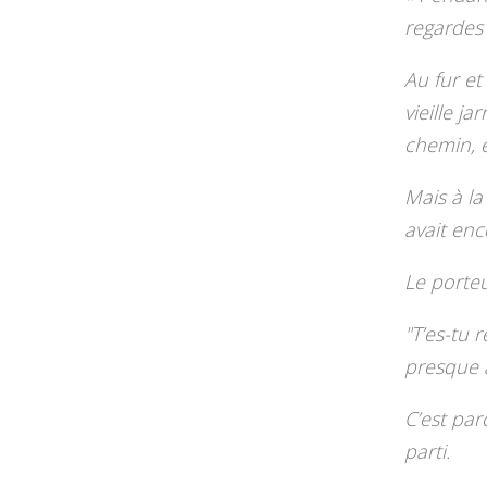
regardes 
Au fur et
vieille j
chemin, 
Mais à la
avait enc
Le porteur
"T’es-tu 
presque a
C’est parc
parti.