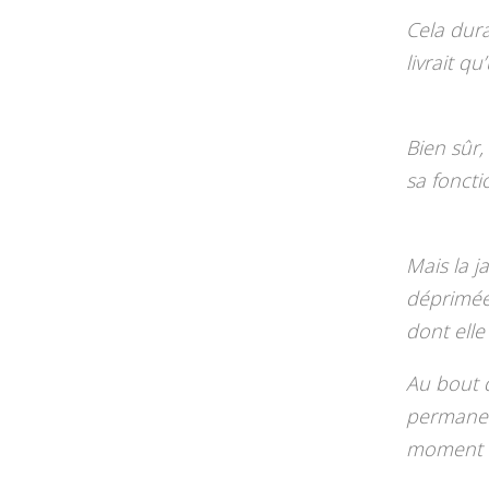
Cela dura
livrait q
Bien sûr, 
sa fonctio
Mais la j
déprimée 
dont elle
Au bout 
permanen
moment où