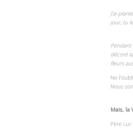
J’ai plan
jour, tu 
Pendant d
décoré la
fleurs aus
Ne l'oubli
Nous som
Mais, la
Père Luc 